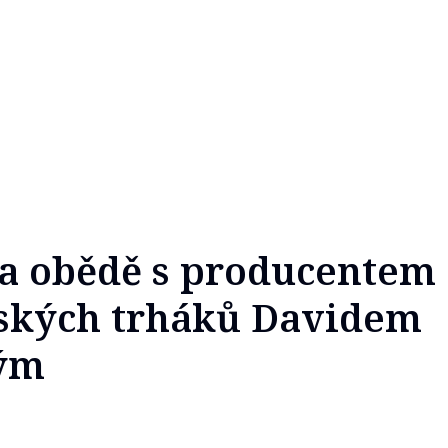
Na obědě s producentem
ských trháků Davidem
ým