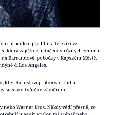
otný
3 min
tflix. Sandler se kvůli roli sešel s Remkem
fem produkce pro film a televizi ve
ms, která zajišťuje natáčení v různých zemích
ze na Barrandově, pobočky v Kapském Městě,
ndýně či Los Angeles.
, kterého oslovují filmová studia
rmy se svým tvůrčím záměrem.
ey nebo Warner Bros. Někdy vědí přesně, co
 potřebují ujasnit. Pošlou mi scénář nebo