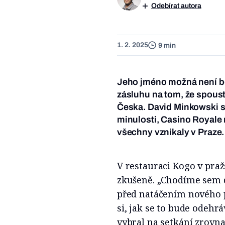
Odebírat autora
1. 2. 2025
9 min
Jeho jméno možná není bě
zásluhu na tom, že spous
Česka. David Minkowski st
minulosti, Casino Royale 
všechny vznikaly v Praze.
V restauraci Kogo v pr
zkušeně. „Chodíme sem do
před natáčením nového p
si, jak se to bude odehr
vybral na setkání zrovna t