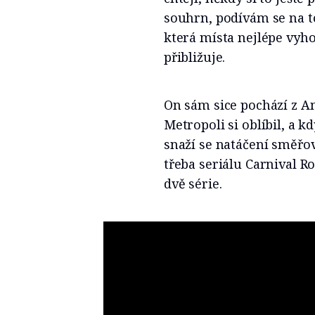
souhrn, podívám se na t
která místa nejlépe vyhov
přibližuje.
On sám sice pochází z Am
Metropoli si oblíbil, a 
snaží se natáčení směřov
třeba seriálu Carnival 
dvě série.