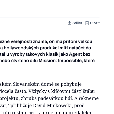
Sdílet
Uložit
žné veřejnosti známé, on má přitom velkou
ta hollywoodských produkcí míří natáčet do
ál u výroby takových klasik jako Agent bez
nebo čtvrtého dílu Mission: Impossible, které
ažském Slovanském domě se pohybuje
cela často. Vždycky s klíčovou částí štábu
rojektu, zhruba padesátkou lidí. A řekneme
ávat,“ přibližuje David Minkowski, proč
uto restauraci –⁠⁠⁠⁠⁠⁠ a proč mu není zdaleka