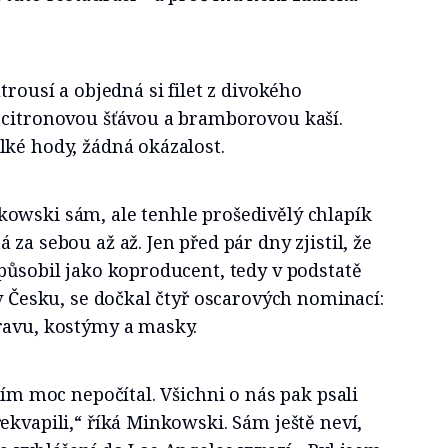
trousí a objedná si filet z divokého
 citronovou šťávou a bramborovou kaší.
lké hody, žádná okázalost.
owski sám, ale tenhle prošedivělý chlapík
za sebou až až. Jen před pár dny zjistil, že
působil jako koproducent, tedy v podstatě
 v Česku, se dočkal čtyř oscarových nominací:
ravu, kostýmy a masky.
tím moc nepočítal. Všichni o nás pak psali
ekvapili,“ říká Minkowski. Sám ještě neví,