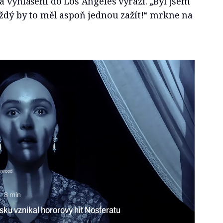
a vyhlášení do Los Angeles vyrazí. „Byl jsem
aždý by to měl aspoň jednou zažít!“ mrkne na
lywood
eratu