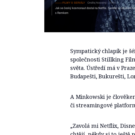
FILMY & SERIÁLY
Ondřej Nov
Jak se český kosmonaut dostal na Ne
Sympatický chlapík je šé
společnosti Stillking Fil
světa. Ústředí má v Pra
Budapešti, Bukurešti, Lo
A Minkowski je člověkem
či streamingové platfo
„Zavolá mi Netflix, Disn
chtějí, někdy si to ještě