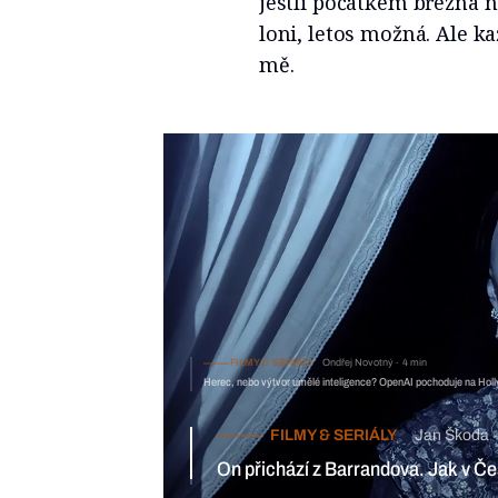
jestli počátkem března n
loni, letos možná. Ale k
mě.
FILMY & SERIÁLY
Ondřej Novotný
4 min
Herec, nebo výtvor umělé inteligence? OpenAI pochoduje na Hol
FILMY & SERIÁLY
Jan Škoda
8 min
On přichází z Barrandova. Jak v Česku vznikal hororový hit Nosf