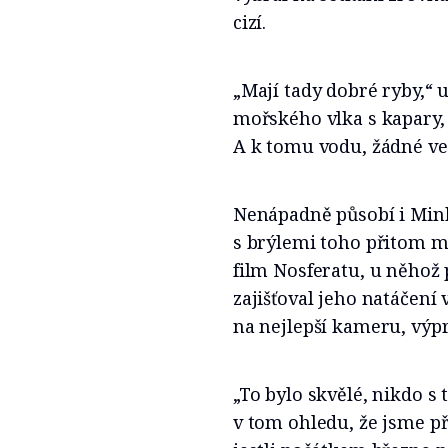
cizí.
„Mají tady dobré ryby,“ u
mořského vlka s kapary,
A k tomu vodu, žádné ve
Nenápadně působí i Mink
s brýlemi toho přitom má 
film Nosferatu, u něhož 
zajišťoval jeho natáčení
na nejlepší kameru, výp
„To bylo skvělé, nikdo s 
v tom ohledu, že jsme př