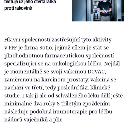
testuje už jeho čtvrtá látka
proti rakovině
Hlavní společností zastřešující tyto aktivity
v PPF je firma Sotio, jejímž cílem je stát se
plnohodnotnou farmaceutickou společností
specializující se na onkologickou léčbu. Nejdál
je momentálně se svojí vakcínou DCVAC,
zaměřenou na karcinom prostaty: vakcína se
nachází ve třetí, tedy poslední fázi klinické
studie. I tak ji ale od schváleného léku dělí ještě
minimálně dva roky. S tříletým zpožděním
následuje podobná imunoterapie pro léčbu
nádorů vaječníků a plic.