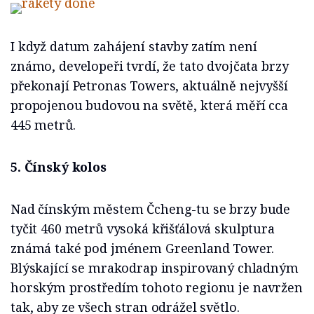
I když datum zahájení stavby zatím není
známo, developeři tvrdí, že tato dvojčata brzy
překonají Petronas Towers, aktuálně nejvyšší
propojenou budovou na světě, která měří cca
445 metrů.
5. Čínský kolos
Nad čínským městem Čcheng-tu se brzy bude
tyčit 460 metrů vysoká křišťálová skulptura
známá také pod jménem Greenland Tower.
Blýskající se mrakodrap inspirovaný chladným
horským prostředím tohoto regionu je navržen
tak, aby ze všech stran odrážel světlo.