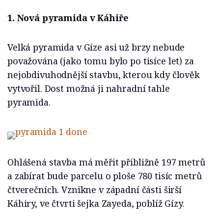
1. Nová pyramida v Káhiře
Velká pyramida v Gíze asi už brzy nebude
považována (jako tomu bylo po tisíce let) za
nejobdivuhodnější stavbu, kterou kdy člověk
vytvořil. Dost možná ji nahradní tahle
pyramida.
Ohlášená stavba má měřit přibližně 197 metrů
a zabírat bude parcelu o ploše 780 tisíc metrů
čtverečních. Vznikne v západní části širší
Káhiry, ve čtvrti šejka Zayeda, poblíž Gízy.