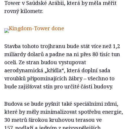
Tower v Saúdské Arábii, která by měla měřit
rovný kilometr.
Stavba tohoto trojhranu bude stát více než 1,2
miliardy dolarů a padne na ni přes 80 tisíc tun
oceli. Ze stran budou vystupovat
aerodynamická „křídla“, která doplní sada
vroubků připomínajících žábry – všechno to
bude zajišťovat stín pro určité části budovy.
Budova se bude pyšnit také speciálními zdmi,
které by měly minimalizovat spotřebu energie,
30 metrů širokou kruhovou terasou ve
157. podlaží a jedním z nejvyspělejších