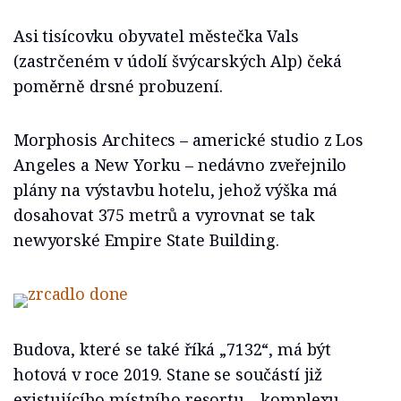
Asi tisícovku obyvatel městečka Vals
(zastrčeném v údolí švýcarských Alp) čeká
poměrně drsné probuzení.
Morphosis Architecs – americké studio z Los
Angeles a New Yorku – nedávno zveřejnilo
plány na výstavbu hotelu, jehož výška má
dosahovat 375 metrů a vyrovnat se tak
newyorské Empire State Building.
Budova, které se také říká „7132“, má být
hotová v roce 2019. Stane se součástí již
existujícího místního resortu – komplexu