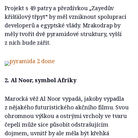
Projekt s 49 patry a přezdívkou „Zayedův
křišťálový třpyt“ by měl vzniknout spoluprací
developerů a egyptské vlády. Mrakodrap by
měly tvořit dvě pyramidové struktury, vyšší
z nich bude zářit.
2. Al Noor, symbol Afriky
Marocká věž Al Noor vypadá, jakoby vypadla
z nějakého futuristického akčního filmu. Svou
ohromnou výškou a ostrými vrcholy ve tvaru
čepelí může sice působit odstrašujícím
dojmem, uvnitř by ale měla být křehká