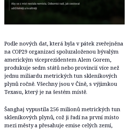
Aby se z míst nestala nemísta. Odborníci radí, jak cestovat
udržitelněji a kvalitněji
Podle nových dat, která byla v pátek zveřejněna
na COP29 organizací spoluzaloženou bývalým
americkým viceprezidentem Alem Gorem,
produkuje sedm států nebo provincií více než
jednu miliardu metrických tun skleníkových
plynů ročně. Všechny jsou v Číně, s výjimkou
Texasu, který je na šestém místě.
Šanghaj vypustila 256 milionů metrických tun
skleníkových plynů, což ji řadí na první místo
mezi městy a přesahuje emise celých zemí,