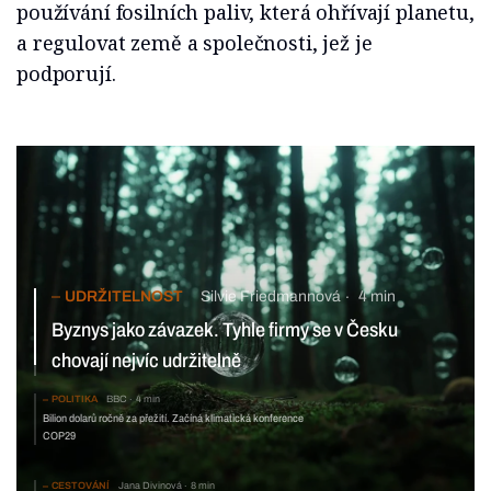
používání fosilních paliv, která ohřívají planetu,
a regulovat země a společnosti, jež je
podporují.
UDRŽITELNOST
Silvie Friedmannová
4 min
Byznys jako závazek. Tyhle firmy se v Česku
chovají nejvíc udržitelně
POLITIKA
BBC
4 min
Bilion dolarů ročně za přežití. Začíná klimatická konference
COP29
CESTOVÁNÍ
Jana Divinová
8 min