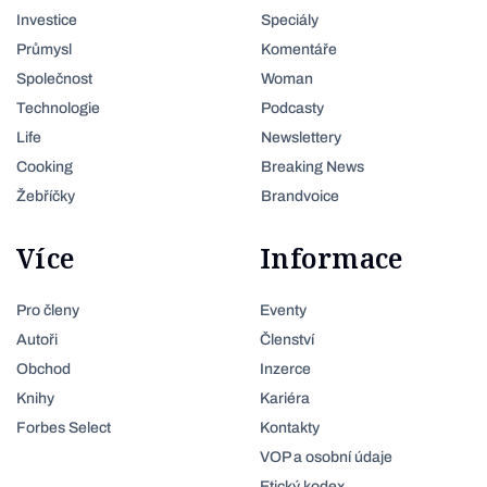
Investice
Speciály
Průmysl
Komentáře
Společnost
Woman
Technologie
Podcasty
Life
Newslettery
Cooking
Breaking News
Žebříčky
Brandvoice
Více
Informace
Pro členy
Eventy
Autoři
Členství
Obchod
Inzerce
Knihy
Kariéra
Forbes Select
Kontakty
VOP a osobní údaje
Etický kodex