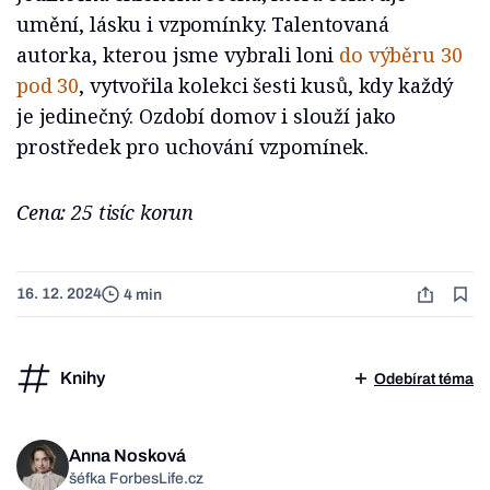
umění, lásku i vzpomínky. Talentovaná
autorka, kterou jsme vybrali loni
do výběru 30
pod 30
, vytvořila kolekci šesti kusů, kdy každý
je jedinečný. Ozdobí domov i slouží jako
prostředek pro uchování vzpomínek.
Cena: 25 tisíc korun
16. 12. 2024
4 min
Knihy
Odebírat téma
Anna Nosková
šéfka ForbesLife.cz