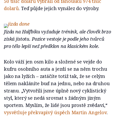
50 tisíc dolarů vybrali od fanoušků 974 tisíc
dolarů
. Teď půjde jejich vynález do výroby.
Jízda na Halfbiku vyžaduje trénink, ale člověk brzo
získá jistotu. Pozice vestoje je podle jeho tvůrců
pro tělo lepší než předklon na klasickém kole.
Kolo váží jen osm kilo a složené se vejde do
kufru osobního auta a jezdí se na něm trochu
jako na lyžích – zatáčíte totiž tak, že se celým
tělem nakláníte buď na jednu, nebo na druhou
stranu. „Vytvořili jsme úplně nový cyklistický
styl, který se nedá srovnat s žádným jiným
sportem. Myslím, že lidé jsou prostě zvědaví,“
vysvětluje překvapivý úspěch Martin Angelov
.