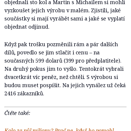
objednali sto kol a Martin s Michailem si mohli
vyzkoušet jejich výrobu v malém. Zjistili, jaké
součástky si mají vyrábět sami a jaké se vyplatí
objednat odjinud.
Když pak trošku pozměnili rám a pár dalších
dílů, povedlo se jim stlačit i cenu – na
současných 599 dolarů (399 pro předplatitele).
Na druhý pokus jim to vyšlo. Tentokrát vybrali
dvacetkrát víc peněz, než chtěli. S výrobou si
budou muset pospíšit. Na jejich vynález už čeká
2416 zákazníků.
Čtěte také:
Kolo za půl milionu? Proč ne, když ho pomohl