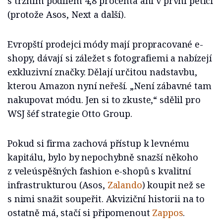
s tržním podílem 4,8 procenta ani v první pětici
(protože Asos, Next a další).
Evropští prodejci módy mají propracované e-
shopy, dávají si záležet s fotografiemi a nabízejí
exkluzivní značky. Dělají určitou nadstavbu,
kterou Amazon nyní neřeší. „Není zábavné tam
nakupovat módu. Jen si to zkuste,“ sdělil pro
WSJ šéf strategie Otto Group.
Pokud si firma zachová přístup k levnému
kapitálu, bylo by nepochybně snazší někoho
z veleúspěšných fashion e-shopů s kvalitní
infrastrukturou (Asos,
Zalando
) koupit než se
s nimi snažit soupeřit. Akviziční historii na to
ostatně má, stačí si připomenout
Zappos
.