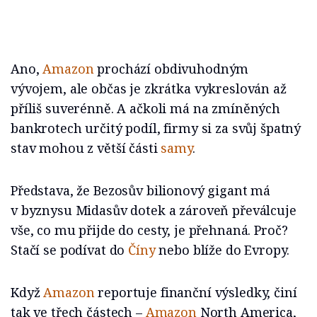
Ano,
Amazon
prochází obdivuhodným
vývojem, ale občas je zkrátka vykreslován až
příliš suverénně. A ačkoli má na zmíněných
bankrotech určitý podíl, firmy si za svůj špatný
stav mohou z větší části
samy
.
Představa, že Bezosův bilionový gigant má
v byznysu Midasův dotek a zároveň převálcuje
vše, co mu přijde do cesty, je přehnaná. Proč?
Stačí se podívat do
Číny
nebo blíže do Evropy.
Když
Amazon
reportuje finanční výsledky, činí
tak ve třech částech –
Amazon
North America,