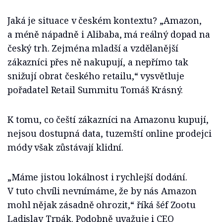
Jaká je situace v českém kontextu? „Amazon,
a méně nápadně i Alibaba, má reálný dopad na
český trh. Zejména mladší a vzdělanější
zákazníci přes ně nakupují, a nepřímo tak
snižují obrat českého retailu,“ vysvětluje
pořadatel Retail Summitu Tomáš Krásný.
K tomu, co čeští zákazníci na Amazonu kupují,
nejsou dostupná data, tuzemští online prodejci
módy však zůstávají klidní.
„Máme jistou lokálnost i rychlejší dodání.
V tuto chvíli nevnímáme, že by nás Amazon
mohl nějak zásadně ohrozit,“ říká šéf Zootu
Ladislav Trpák. Podobně uvažuje i CEO