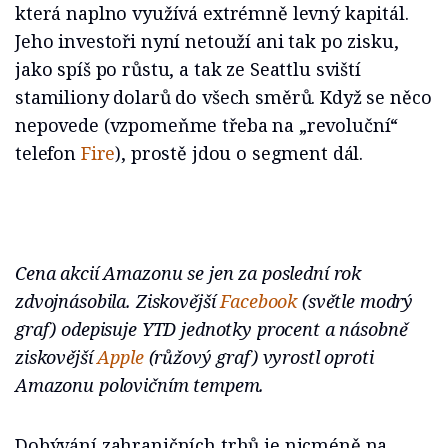
která naplno využívá extrémně levný kapitál.
Jeho investoři nyní netouží ani tak po zisku,
jako spíš po růstu, a tak ze Seattlu sviští
stamiliony dolarů do všech směrů. Když se něco
nepovede (vzpomeňme třeba na „revoluční“
telefon
Fire
), prostě jdou o segment dál.
Cena akcií Amazonu se jen za poslední rok
zdvojnásobila. Ziskovější
Facebook
(světle modrý
graf) odepisuje YTD jednotky procent a násobně
ziskovější
Apple
(růžový graf) vyrostl oproti
Amazonu polovičním tempem.
Dobývání zahraničních trhů je nicméně na