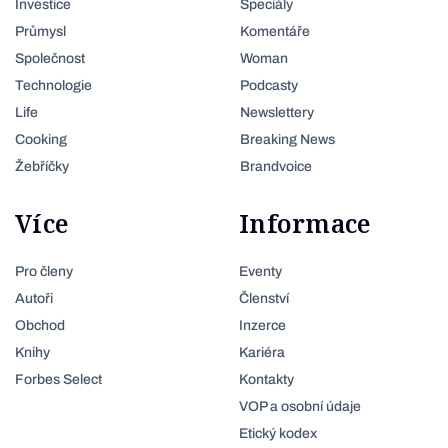
Investice
Speciály
Průmysl
Komentáře
Společnost
Woman
Technologie
Podcasty
Life
Newslettery
Cooking
Breaking News
Žebříčky
Brandvoice
Více
Informace
Pro členy
Eventy
Autoři
Členství
Obchod
Inzerce
Knihy
Kariéra
Forbes Select
Kontakty
VOP a osobní údaje
Etický kodex