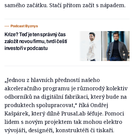
samého začátku. Stačí přitom začít s nápadem.
Podcast Byznys
Krize? Teď je ten správný čas
založit novou firmu, tvrdí čeští
investoři v podcastu
„Jednou z hlavních předností našeho
akceleračního programu je různorodý kolektiv
odborníků na digitální fabrikaci, který bude na
produktech spolupracovat,“ říká Ondřej
Kašpárek, který dílně PrusaLab šéfuje. Pomoci
lidem s novým projektem tak mohou elektro
vývojáři, designéři, konstruktéři či tiskaři.