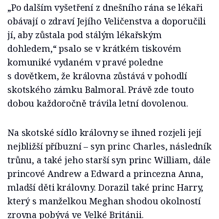
„Po dalším vyšetření z dnešního rána se lékaři
obávají o zdraví Jejího Veličenstva a doporučili
jí, aby zůstala pod stálým lékařským
dohledem,“ psalo se v krátkém tiskovém
komuniké vydaném v pravé poledne
s dovětkem, že královna zůstává v pohodlí
skotského zámku Balmoral. Právě zde touto
dobou každoročně trávila letní dovolenou.
Na skotské sídlo královny se ihned rozjeli její
nejbližší příbuzní – syn princ Charles, následník
trůnu, a také jeho starší syn princ William, dále
princové Andrew a Edward a princezna Anna,
mladší děti královny. Dorazil také princ Harry,
který s manželkou Meghan shodou okolností
zrovna pobývá ve Velké Británii.