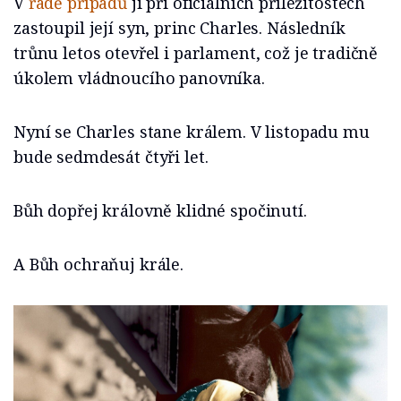
V
řadě případů
ji při oficiálních příležitostech
zastoupil její syn, princ Charles. Následník
trůnu letos otevřel i parlament, což je tradičně
úkolem vládnoucího panovníka.
Nyní se Charles stane králem. V listopadu mu
bude sedmdesát čtyři let.
Bůh dopřej královně klidné spočinutí.
A Bůh ochraňuj krále.