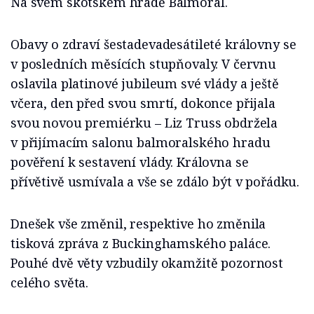
Na svém skotském hradě Balmoral.
Obavy o zdraví šestadevadesátileté královny se
v posledních měsících stupňovaly. V červnu
oslavila platinové jubileum své vlády a ještě
včera, den před svou smrtí, dokonce přijala
svou novou premiérku – Liz Truss obdržela
v přijímacím salonu balmoralského hradu
pověření k sestavení vlády. Královna se
přívětivě usmívala a vše se zdálo být v pořádku.
Dnešek vše změnil, respektive ho změnila
tisková zpráva z Buckinghamského paláce.
Pouhé dvě věty vzbudily okamžitě pozornost
celého světa.