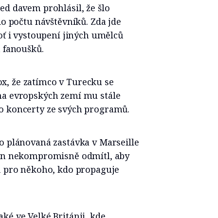
ed davem prohlásil, že šlo
do počtu návštěvníků. Zda jde
oť i vystoupení jiných umělců
a fanoušků.
x, že zatímco v Turecku se
na evropských zemí mu stále
o koncerty ze svých programů.
o plánovaná zastávka v Marseille
yan nekompromisně odmítl, aby
íň pro někoho, kdo propaguje
ké ve Velké Británii, kde