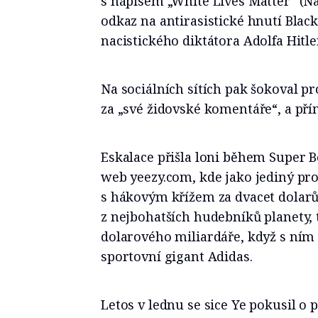
s nápisem „White Lives Matter“ (Na 
odkaz na antirasistické hnutí Black
nacistického diktátora Adolfa Hitle
Na sociálních sítích pak šokoval p
za „své židovské komentáře“, a pří
Eskalace přišla loni během Super B
web yeezy.com, kde jako jediný pro
s hákovým křížem za dvacet dolarů
z nejbohatších hudebníků planety, t
dolarového miliardáře, když s ním
sportovní gigant Adidas.
Letos v lednu se sice Ye pokusil o