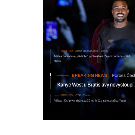
OBCHOD
Adéla Očenášková
2 min
Adidas doprodává „dědictví“ po Westovi. Zájem pomáhá snížit
ztrátu
BREAKING NEWS
Forbes Čes
Kanye West u Bratislavy nevystoupí. 
OBCHOD
ČTK
2 min
Adidas hlásí první ztrátu za 30 let. Může za to značka Yeezy