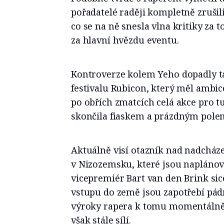
pořadatelé raději kompletně zrušili
co se na ně snesla vlna kritiky za 
za hlavní hvězdu eventu.
Kontroverze kolem Yeho dopadly t
festivalu Rubicon, který měl ambice
po obřích zmatcích celá akce pro 
skončila fiaskem a prázdným polem
Aktuálně visí otazník nad nadcház
v Nizozemsku, které jsou naplánov
vicepremiér Bart van den Brink sic
vstupu do země jsou zapotřebí pá
výroky rapera k tomu momentálně n
však stále sílí.