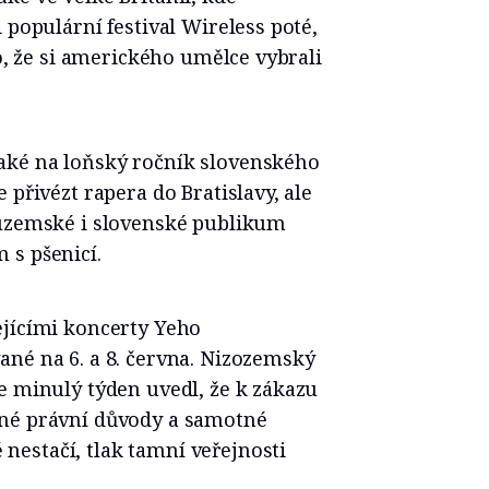
 populární festival Wireless poté,
to, že si amerického umělce vybrali
aké na loňský ročník slovenského
 přivézt rapera do Bratislavy, ale
tuzemské i slovenské publikum
 s pšenicí.
ejícími koncerty Yeho
ané na 6. a 8. června. Nizozemský
e minulý týden uvedl, že k zákazu
dné právní důvody a samotné
estačí, tlak tamní veřejnosti