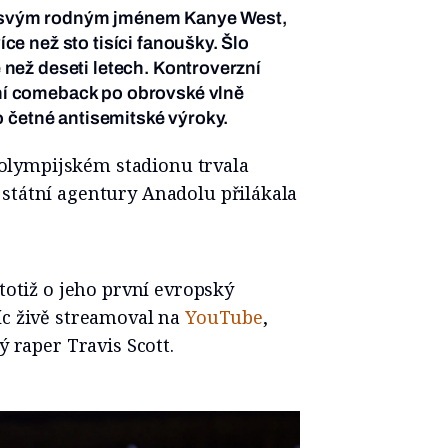
d svým rodným jménem Kanye West,
ce než sto tisíci fanoušky. Šlo
 než deseti letech. Kontroverzní
ní comeback po obrovské vlně
ho četné antisemitské výroky.
olympijském stadionu trvala
 státní agentury Anadolu přilákala
 totiž o jeho první evropský
íc živě streamoval na
YouTube
,
ý raper Travis Scott.