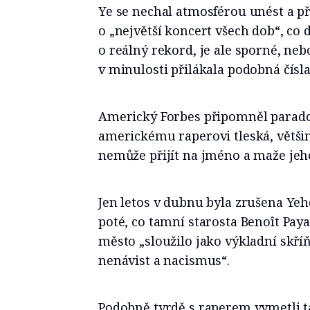
Ye se nechal atmosférou unést a př
o „největší koncert všech dob“, co 
o reálný rekord, je ale sporné, neb
v minulosti přilákala podobná čísl
Americký Forbes připomněl parado
americkému raperovi tleská, větši
nemůže přijít na jméno a maže jeh
Jen letos v dubnu byla zrušena Yeh
poté, co tamní starosta Benoît Pa
město „sloužilo jako výkladní skř
nenávist a nacismus“.
Podobně tvrdě s raperem vymetli ta