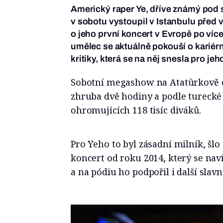
Americký raper Ye, dříve známý po
v sobotu vystoupil v Istanbulu před ví
o jeho první koncert v Evropě po více
umělec se aktuálně pokouší o kariér
kritiky, která se na něj snesla pro je
Sobotní megashow na Atatürkově 
zhruba dvě hodiny a podle turecké
ohromujících 118 tisíc diváků.
Pro Yeho to byl zásadní milník, šlo
koncert od roku 2014, který se nav
a na pódiu ho podpořil i další slavn