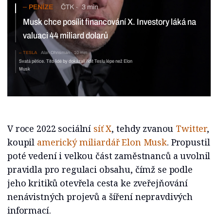
PENÍZE
ČTK
3 min
Musk chce posílit financování X. Investory láká na
valuaci 44 miliard dolarů
TESLA
Alan Ohnsman
10 min
Svatá pětice. Tito lidé by dokázali řídit Teslu lépe než Elon
Musk
V roce 2022 sociální
síť X
, tehdy zvanou
Twitter
,
koupil
americký miliardář Elon Musk
. Propustil
poté vedení i velkou část zaměstnanců a uvolnil
pravidla pro regulaci obsahu, čímž se podle
jeho kritiků otevřela cesta ke zveřejňování
nenávistných projevů a šíření nepravdivých
informací.