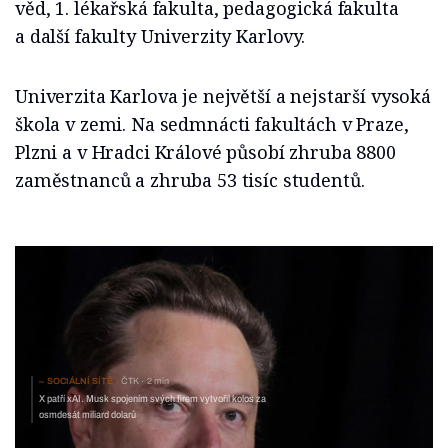
věd, 1. lékařská fakulta, pedagogická fakulta
a další fakulty Univerzity Karlovy.
Univerzita Karlova je největší a nejstarší vysoká
škola v zemi. Na sedmnácti fakultách v Praze,
Plzni a v Hradci Králové působí zhruba 8800
zaměstnanců a zhruba 53 tisíc studentů.
SOCIÁLNÍ SÍTĚ
ČTK
2 min
X patří xAI. Musk spojením svých firem vytvořil kolos za
osmdesát miliard dolarů