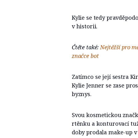
Kylie se tedy pravděpo
v historii.
Čtěte také:
Nejtěžší pro mě
značce bot
Zatímco se její sestra K
Kylie Jenner se zase pros
byznys.
Svou kosmetickou značku 
rtěnku a konturovací tužk
doby prodala make-up v 