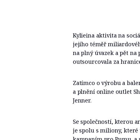
Kylieina aktivita na soc
jejího téměř miliardovéh
na plný úvazek a pět na 
outsourcovala za hranice
Zatímco o výrobu a balen
a plnění online outlet Sh
Jenner.
Se společností, kterou a
je spolu s miliony, kter
kampaním pro Pumu, a s 