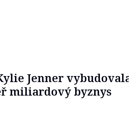
 Kylie Jenner vybudova
měř miliardový byznys