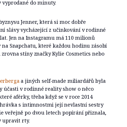
dy vyprodané do minuty.
byznysu Jenner, která si moc dobře
í slávy vycházející z učinkování v rodinné
ělat. Jen na Instagramu má 110 milionů
ny na Snapchatu, které každou hodinu zásobí
 zrovna stíny značky Kylie Cosmetics nebo
erberga
a jiných self-made miliardářů byla
ky účasti v rodinné reality show o něco
které aférky, třeba když se v roce 2014
ahrávka s intimnostmi její nevlastní sestry
 veřejně po dvou letech popírání přiznala,
 upravit rty.