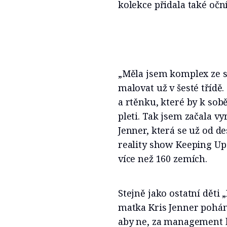
kolekce přidala také oční
„Měla jsem komplex ze svý
malovat už v šesté třídě
a rtěnku, které by k so
pleti. Tak jsem začala vy
Jenner, která se už od d
reality show Keeping Up 
více než 160 zemích.
Stejně jako ostatní děti 
matka Kris Jenner poháně
aby ne, za management k