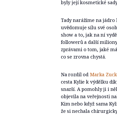
byly její kosmetické sa
Tady narážíme na jádro 
uvědomuje sílu své osobn
show a to, jak na ní vyd
followerů a další milio
zprávami o tom, jaké má
co se zrovna chystá.
Na rozdíl od
Marka Zuck
cesta Kylie k výdělku dí
snazší. A pomohly ji i ně
objevila na veřejnosti n
Kim nebo když sama Kylie
že si nechala chirurgicky