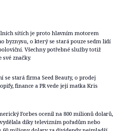
iálních sítích je proto hlavním motorem
o byznysu, o který se stará pouze sedm lidí
poloviční. Všechny potřebné služby totiž
 své značky.
í se stará firma Seed Beauty, o prodej
opify, finance a PR vede její matka Kris
merický Forbes ocenil na 800 milionů dolarů,
é vydělala díky televizním pořadům nebo
60 miliony dolary za dividendy nejmladší