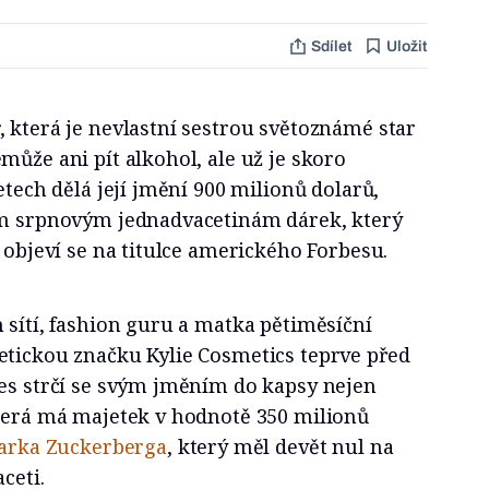
Sdílet
Uložit
 která je nevlastní sestrou světoznámé star
může ani pít alkohol, ale už je skoro
etech dělá její jmění 900 milionů dolarů,
ým srpnovým jednadvacetinám dárek, který
– objeví se na titulce amerického Forbesu.
 sítí, fashion guru a matka pětiměsíční
etickou značku Kylie Cosmetics teprve před
nes strčí se svým jměním do kapsy nejen
která má majetek v hodnotě 350 milionů
arka Zuckerberga
, který měl devět nul na
ceti.