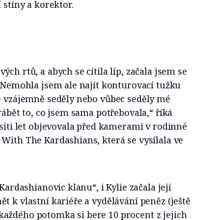
 stíny a korektor.
ch rtů, a abych se cítila líp, začala jsem se
. Nemohla jsem ale najít konturovací tužku
bě vzájemně seděly nebo vůbec seděly mé
rábět to, co jsem sama potřebovala,“ říká
esíti let objevovala před kamerami v rodinné
With The Kardashians, která se vysílala ve
„Kardashianovic klanu“, i Kylie začala její
t k vlastní kariéře a vydělávání peněz (ještě
aždého potomka si bere 10 procent z jejich