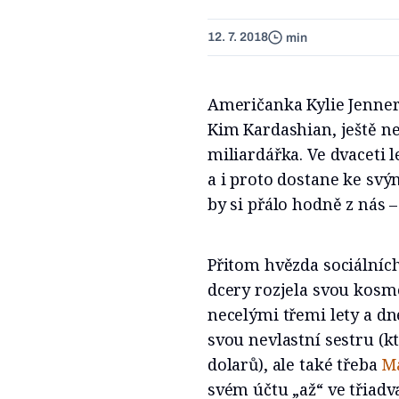
12. 7. 2018
min
Američanka Kylie Jenner,
Kim Kardashian, ještě ne
miliardářka. Ve dvaceti l
a i proto dostane ke sv
by si přálo hodně z nás 
Přitom hvězda sociálních
dcery rozjela svou kosm
necelými třemi lety a d
svou nevlastní sestru (
dolarů), ale také třeba
M
svém účtu „až“ ve třiadva