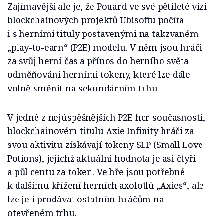
Zajímavější ale je, že Pouard ve své pětileté vizi
blockchainových projektů Ubisoftu počítá
i s herními tituly postavenými na takzvaném
„play-to-earn“ (P2E) modelu. V něm jsou hráči
za svůj herní čas a přínos do herního světa
odměňováni herními tokeny, které lze dále
volně směnit na sekundárním trhu.
V jedné z nejúspěšnějších P2E her současnosti,
blockchainovém titulu Axie Infinity hráči za
svou aktivitu získávají tokeny SLP (Small Love
Potions), jejichž aktuální hodnota je asi čtyři
a půl centu za token. Ve hře jsou potřebné
k dalšímu křížení herních axolotlů „Axies“, ale
lze je i prodávat ostatním hráčům na
otevřeném trhu.