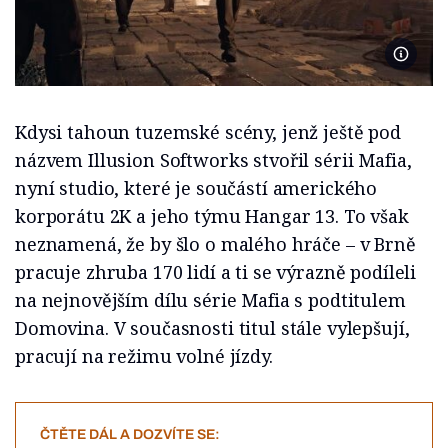
Foto H
Kdysi tahoun tuzemské scény, jenž ještě pod
názvem Illusion Softworks stvořil sérii Mafia,
nyní studio, které je součástí amerického
korporátu 2K a jeho týmu Hangar 13. To však
neznamená, že by šlo o malého hráče – v Brně
pracuje zhruba 170 lidí a ti se výrazně podíleli
na nejnovějším dílu série Mafia s podtitulem
Domovina. V současnosti titul stále vylepšují,
pracují na režimu volné jízdy.
ČTĚTE DÁL A DOZVÍTE SE: