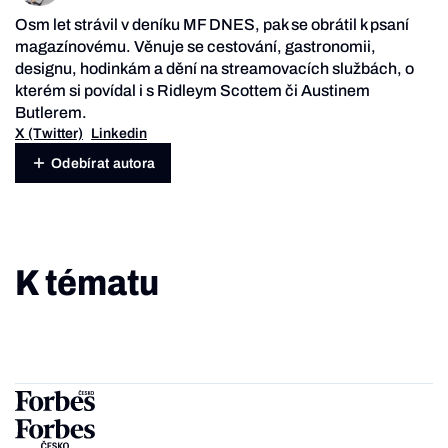
Osm let strávil v deníku MF DNES, pak se obrátil k psaní
magazínovému. Věnuje se cestování, gastronomii,
designu, hodinkám a dění na streamovacích službách, o
kterém si povídal i s Ridleym Scottem či Austinem
Butlerem.
X (Twitter)
Linkedin
Odebírat autora
K tématu