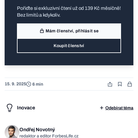
Pořiďte si exkluzivní čtení už od 139 Kč měsíčně!
Bez limitů a kdykoliv.
Mám členství, přihlásit se
Koupit členství
15. 9. 2025
6 min
Inovace
Odebírat téma
Ondřej Novotný
redaktor a editor ForbesLife.cz