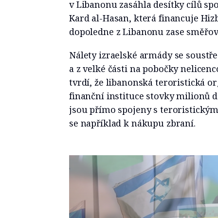
v Libanonu zasáhla desítky cílů sp
Kard al-Hasan, která financuje Hizb
dopoledne z Libanonu zase směřova
Nálety izraelské armády se soustřed
a z velké části na pobočky nelicen
tvrdí, že libanonská teroristická 
finanční instituce stovky milionů d
jsou přímo spojeny s teroristickým
se například k nákupu zbraní.