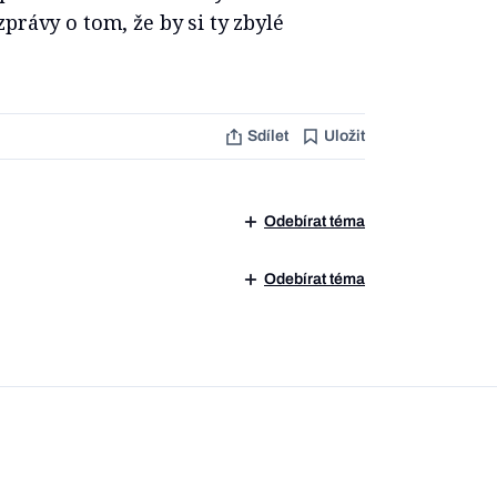
právy o tom, že by si ty zbylé
Sdílet
Uložit
Odebírat téma
Odebírat téma