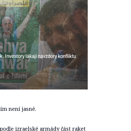
min
ok. Investory lákají navzdory konfliktu
tím není jasné.
 podle izraelské armády část raket