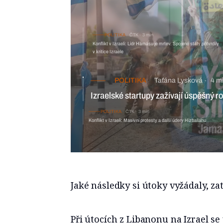
POLITIKA
ČTK
3 min
Konflikt v Izraeli: Lídr Hamásu je mrtev. Spojené státy přitvrdily
v kritice Izraele
POLITIKA
Taťána Lysková
4 
Izraelské startupy zažívají úspěšný r
POLITIKA
ČTK
3 min
Konflikt v Izraeli: Masivní protesty a další údery Hizballáhu
Jaké následky si útoky vyžádaly, za
Při útocích z Libanonu na Izrael se