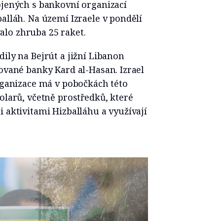
ojených s bankovní organizací
alláh. Na území Izraele v pondělí
lo zhruba 25 raket.
ily na Bejrút a jižní Libanon
cované banky Kard al-Hasan. Izrael
organizace má v pobočkách této
olarů, včetně prostředků, které
i aktivitami Hizballáhu a využívají