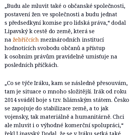
„Budu ale mluvit také o občanské společnosti,
postavení žen ve společnosti a budu jednat
s předsedkyní komise pro lidská práva,“ dodal
Lipavský k cestě do země, která se
na
žebříčcích
mezinárodních institucí
hodnotících svobodu občanů a přístup
k osobním právům pravidelně umisťuje na
posledních příčkách.
„Co se týče Iráku, kam se následně přesouvám,
tam je situace o mnoho složitější. Irák od roku
2014 sváděl boje s tzv. Islámským státem. Česko
se zapojuje do stabilizace země, a to jak
vojensky, tak materiálně a humanitárně. Chci
ale mluvit i o výhodné komerční spolupráci,“
řekl Lipavský. Dodal, že se v Iráku setká také