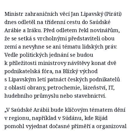
Ministr zahraničních věcí Jan Lipavský (Piráti)
dnes odletěl na třídenní cestu do Saúdské
Arábie a Iráku. Před odletem řekl novinářům,
že se setká s vrcholnými představiteli obou
zemí a nevyhne se ani tématu lidských práv.
Vedle politických jednání se budou
k příležitosti ministrovy návštěvy konat dvě
podnikatelská fóra, na Blízký východ
s Lipavským letí patnáct českých podnikatelů
z oblastí obrany, petrochemie, lázeňství, IT,
hudebního průmyslu nebo stavebnictví.
„V Saúdské Arábii bude klíčovým tématem dění
v regionu, například v Súdánu, kde Rijád
pomohl vyjednat dočasné příměří a organizoval