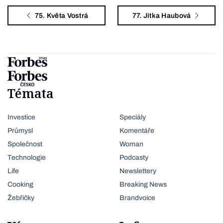
75. Květa Vostrá
77. Jitka Haubová
Témata
Investice
Speciály
Průmysl
Komentáře
Společnost
Woman
Technologie
Podcasty
Life
Newslettery
Cooking
Breaking News
Žebříčky
Brandvoice