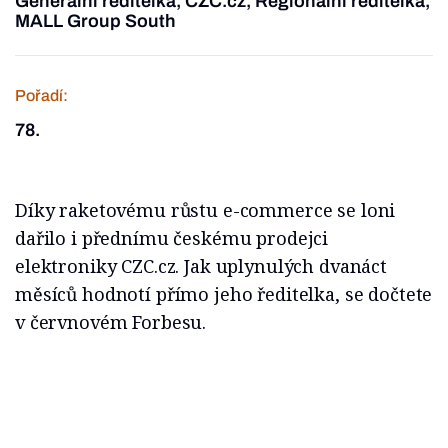
Generální ředitelka, CZC.cz, Regionální ředitelka,
MALL Group South
Pořadí:
78.
Díky raketovému růstu e-commerce se loni
dařilo i přednímu českému prodejci
elektroniky CZC.cz. Jak uplynulých dvanáct
měsíců hodnotí přímo jeho ředitelka, se dočtete
v červnovém Forbesu.