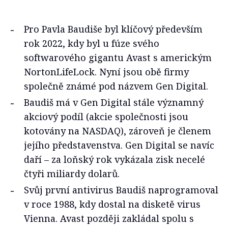
Pro Pavla Baudiše byl klíčový především
rok 2022, kdy byl u fúze svého
softwarového gigantu Avast s americkým
NortonLifeLock. Nyní jsou obě firmy
společně známé pod názvem Gen Digital.
Baudiš má v Gen Digital stále významný
akciový podíl (akcie společnosti jsou
kotovány na NASDAQ), zároveň je členem
jejího představenstva. Gen Digital se navíc
daří – za loňský rok vykázala zisk necelé
čtyři miliardy dolarů.
Svůj první antivirus Baudiš naprogramoval
v roce 1988, kdy dostal na disketě virus
Vienna. Avast později zakládal spolu s