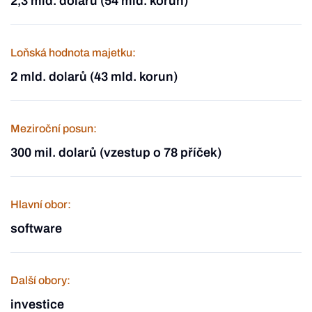
2,3 mld. dolarů (54 mld. korun)
Loňská hodnota majetku:
2 mld. dolarů (43 mld. korun)
Meziroční posun:
300 mil. dolarů (vzestup o 78 příček)
Hlavní obor:
software
Další obory:
investice