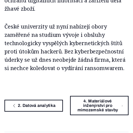
ochranu digitálních informací a zařízení dělá
žhavé zboží.
České univerzity už nyní nabízejí obory
zaměřené na studium vývoje i obsluhy
technologicky vyspělých kybernetických štítů
proti útokům hackerů. Bez kyberbezpečnostní
úderky se už dnes neobejde žádná firma, která
si nechce koledovat o vydírání ransomwarem.
4. Materiálové
2. Datová analytika
inženýrství pro
mimozemské stavby