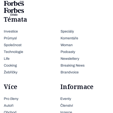
Témata
Investice
Speciály
Průmysl
Komentáře
Společnost
Woman
Technologie
Podcasty
Life
Newslettery
Cooking
Breaking News
Žebříčky
Brandvoice
Více
Informace
Pro členy
Eventy
Autoři
Členství
Obchod
Inzerce