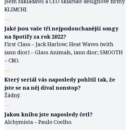
Jsem zakladatel a CEO sklářské designové firmy
KLIMCHI.
—
Jaké jsou vaše tři nejposlouchanější songy
na Spotify za rok 2022?
First Class – Jack Harlow; Heat Waves (with
iann dior) – Glass Animals, iann dior; SMOOTH
– CRO.
—
Který seriál vás naposledy pohltil tak, že
jste se na něj díval nonstop?
Žádný.
—
Jakou knihu jste naposledy četl?
Alchymista – Paulo Coelho.