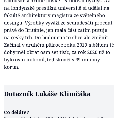
rakouské a druhé finské – studoval byznys. Až
na londýnské prestižní univerzitě si udělal na
fakultě architektury magistra ze světelného
desingu. Výrobky vyváží ze sedmdesáti procent
právě do Británie, jen malá část zatím putuje
na český trh. Do budoucna to chce ale změnit.
Začínal v druhém půlroce roku 2019 a během té
doby měl obrat osm set tisíc, za rok 2020 už to
bylo osm milionů, teď skončí s 39 miliony
korun.
Dotazník Lukáše Klimčáka
Co děláte?