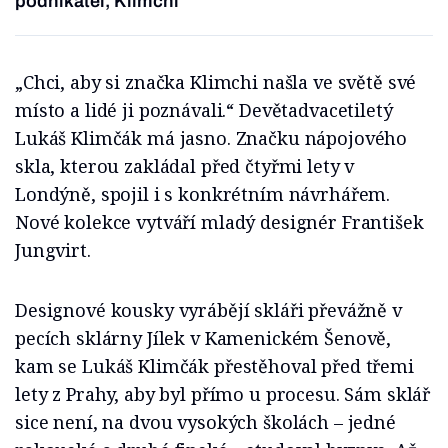
podnikatel, Klimchi
„Chci, aby si značka Klimchi našla ve světě své
místo a lidé ji poznávali.“ Devětadvacetiletý
Lukáš Klimčák má jasno. Značku nápojového
skla, kterou zakládal před čtyřmi lety v
Londýně, spojil i s konkrétním návrhářem.
Nové kolekce vytváří mladý designér František
Jungvirt.
Designové kousky vyrábějí skláři převážně v
pecích sklárny Jílek v Kamenickém Šenově,
kam se Lukáš Klimčák přestěhoval před třemi
lety z Prahy, aby byl přímo u procesu. Sám sklář
sice není, na dvou vysokých školách – jedné