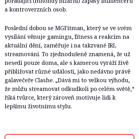
pořádající (mnohdy bizarní) zápasy influencerů
a kontroverzních osob.
Poslední dobou se MGFitman, který se ve svém
vysílání věnuje gamingu, fitness a reakcím na
aktuální dění, zaměřuje i na takzvané IRL
streamování. To zjednodušeně znamená, že už
nesedí pouze doma, ale s kamerou vyráží živě
přibližovat různé události, jako nedávno právě
galavečeře Clashe. „Dává mi to velkou výhodu,
že můžu streamovat odkudkoli po celém světě,“
říká tvůrce, který zároveň motivuje lidi k
lepšímu životnímu stylu.