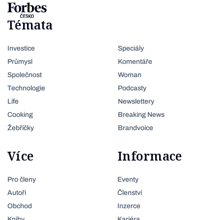
Témata
Investice
Speciály
Průmysl
Komentáře
Společnost
Woman
Technologie
Podcasty
Life
Newslettery
Cooking
Breaking News
Žebříčky
Brandvoice
Více
Informace
Pro členy
Eventy
Autoři
Členství
Obchod
Inzerce
Knihy
Kariéra