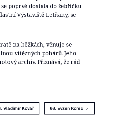
a se poprvé dostala do žebříčku
vlastní Výstaviště Letňany, se
ratě na běžkách, věnuje se
 plnou vítězných pohárů. Jeho
otový archiv. Přiznává, že rád
4. Vladimír Kovář
66. Evžen Korec