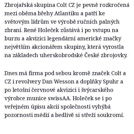
Zbrojařská skupina Colt CZ je pevně rozkročená
mezi oběma břehy Atlantiku a patří ke
světovým lídrům ve výrobě ručních palných
zbraní. René Holeček zůstává i po vstupu na
burzu a akvizici legendární americké značky
největším akcionářem skupiny, která vyrostla
na základech uherskobrodské České zbrojovky.
Dnes má firma pod sebou kromě značek Colt a
CZ i revolvery Dan Wesson a doplňky Spuhr a
po letošní červnové akvizici i švýcarského
výrobce munice swissAA. Holeček se i po
veřejném úpisu akcií společnosti vyhýbá
pozornosti médií a bedlivě si střeží soukromí.