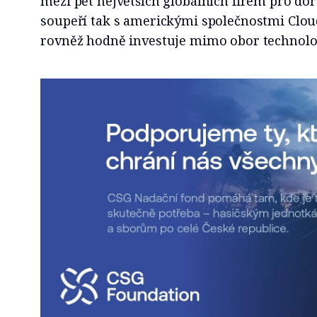
mezi pět největších globálních firem pro do
soupeří tak s americkými společnostmi Cloud
rovněž hodně investuje mimo obor technolog