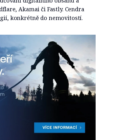
ručování digitálního obsahu a
flare, Akamai či Fastly. Cendra
ií, konkrétně do nemovitostí.