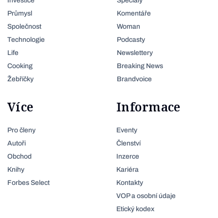
Investice
Speciály
Průmysl
Komentáře
Společnost
Woman
Technologie
Podcasty
Life
Newslettery
Cooking
Breaking News
Žebříčky
Brandvoice
Více
Informace
Pro členy
Eventy
Autoři
Členství
Obchod
Inzerce
Knihy
Kariéra
Forbes Select
Kontakty
VOP a osobní údaje
Etický kodex