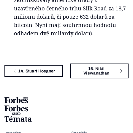
zkonfiskovaly americké úřady z
uzavřeného černého trhu Silk Road za 18,7
milionu dolarů, či pouze 632 dolarů za
bitcoin. Nyní mají souhrnnou hodnotu
odhadem dvě miliardy dolarů.
16. Nikil
14. Stuart Hoegner
Viswanathan
Témata