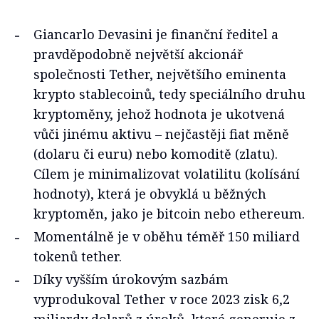
Giancarlo Devasini je finanční ředitel a
pravděpodobně největší akcionář
společnosti Tether, největšího eminenta
krypto stablecoinů, tedy speciálního druhu
kryptoměny, jehož hodnota je ukotvená
vůči jinému aktivu – nejčastěji fiat měně
(dolaru či euru) nebo komoditě (zlatu).
Cílem je minimalizovat volatilitu (kolísání
hodnoty), která je obvyklá u běžných
kryptoměn, jako je bitcoin nebo ethereum.
Momentálně je v oběhu téměř 150 miliard
tokenů tether.
Díky vyšším úrokovým sazbám
vyprodukoval Tether v roce 2023 zisk 6,2
miliardy dolarů z úroků, které generuje z