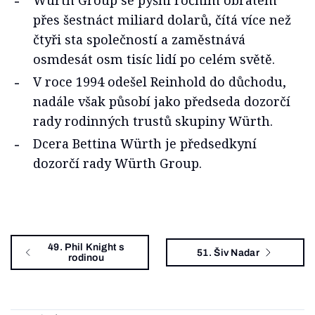
Würth Group se pyšní ročním obratem
přes šestnáct miliard dolarů, čítá více než
čtyři sta společností a zaměstnává
osmdesát osm tisíc lidí po celém světě.
V roce 1994 odešel Reinhold do důchodu,
nadále však působí jako předseda dozorčí
rady rodinných trustů skupiny Würth.
Dcera Bettina Würth je předsedkyní
dozorčí rady Würth Group.
49. Phil Knight s
51. Šiv Nadar
rodinou