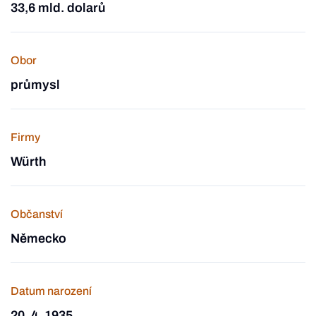
33,6 mld. dolarů
Obor
průmysl
Firmy
Würth
Občanství
Německo
Datum narození
20. 4. 1935