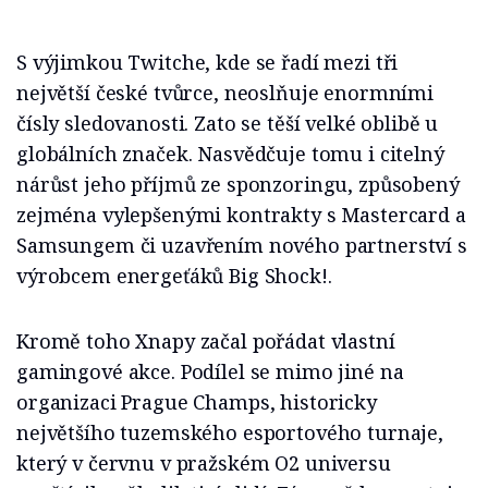
S výjimkou Twitche, kde se řadí mezi tři
největší české tvůrce, neoslňuje enormními
čísly sledovanosti. Zato se těší velké oblibě u
globálních značek. Nasvědčuje tomu i citelný
nárůst jeho příjmů ze sponzoringu, způsobený
zejména vylepšenými kontrakty s Mastercard a
Samsungem či uzavřením nového partnerství s
výrobcem energeťáků Big Shock!.
Kromě toho Xnapy začal pořádat vlastní
gamingové akce. Podílel se mimo jiné na
organizaci Prague Champs, historicky
největšího tuzemského esportového turnaje,
který v červnu v pražském O2 universu