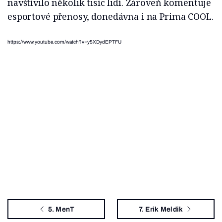
navštívilo několik tisíc lidí. Zároveň komentuje
esportové přenosy, donedávna i na Prima COOL.
https://www.youtube.com/watch?v=y5XDydEPTFU
5. MenT
7. Erik Meldik