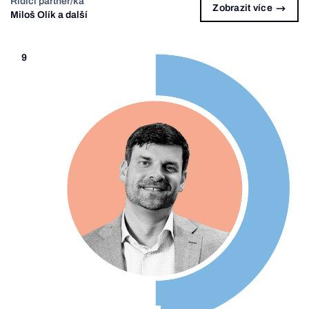
Řídící partner/ka
Zobrazit více
Miloš Olík a další
9