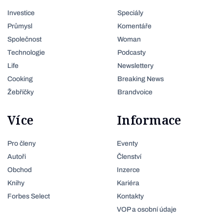
Investice
Speciály
Průmysl
Komentáře
Společnost
Woman
Technologie
Podcasty
Life
Newslettery
Cooking
Breaking News
Žebříčky
Brandvoice
Více
Informace
Pro členy
Eventy
Autoři
Členství
Obchod
Inzerce
Knihy
Kariéra
Forbes Select
Kontakty
VOP a osobní údaje