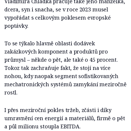
Vladimíra Chládka pracuje také jeho manželka,
dcera, syn i snacha, se v roce 2023 musel
vypořádat s celkovým poklesem evropské
poptávky.
To se týkalo hlavně oblasti dodávek
zakázkových komponent a produktů pro
průmysl – někde o pět, ale také o 45 procent.
Tokoz tak zachraňuje fakt, že stojí na více
nohou, kdy naopak segment sofistikovaných
mechatronických systémů zamykání meziročně
rostl.
I přes meziroční pokles tržeb, zčásti i díky
umravnění cen energií a materiálů, firmě o pět
a půl milionu stoupla EBITDA.