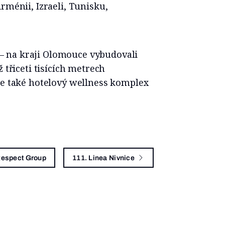
rménii, Izraeli, Tunisku,
ů – na kraji Olomouce vybudovali
 třiceti tisících metrech
le také hotelový wellness komplex
Respect Group
111. Linea Nivnice