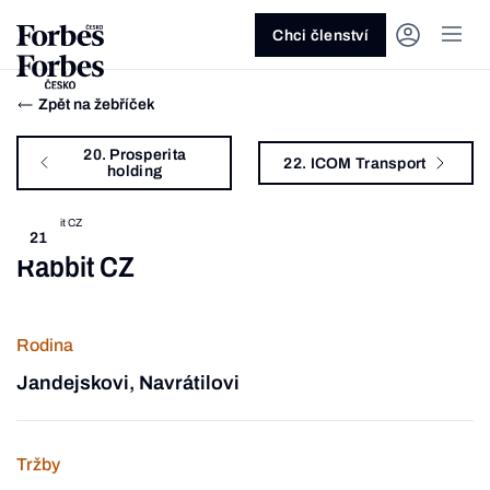
Ask anything…
Šampionka
Šampionka
Šamp
Akcie
Automotive
Architektura
Fintech
Lifestyle
Do 20 minut
Nejlépe placení youtubeři
Podcast Byznys
Stavebnictví
Politika
Hry
Slané pečení
Nejlepší lékaři Česka
Shopping Tips
Woman
Z
duben 2026
srpen 2026
srpen 2026
srpe
Chci členství
Kryptoměny
Doprava
Cestování
Inovace
Móda
Maso & ryby
Nejvlivnější ženy Česka
Podcast Nesmrtelný
Strojírenství
Práce
Kosmetika
Snídaně a svačiny
Nejlépe placení sportovci
Z
Zjistěte více!
Zjistěte více!
Zjistěte více!
Zjistěte
Zpět na žebříček
Nemovitosti
E-commerce
Ekonomika
Startupy
Filmy & seriály
Drinky
Nejbohatší Češi
Funny Money
Obranný průmysl
Sport
Forbes Royal
Těstoviny, rizota a noky
Nejbohatší lidé světa
20. Prosperita
22. ICOM Transport
Peníze
Energetika
Filantropie
Umělá inteligence
Divadlo
Polévky
Největší rodinné firmy
Closer
Zdraví
Udržitelnost
Jak být lepší
Tipy a triky
holding
Obchod
Gastro
Věda
Hudba
Přílohy
30 pod 30
Podcast BrandVoice
Zemědělství
Umění & design
Out of Office
Vegetariánské a vegan
21
Rabbit CZ
Potraviny
Kultura
Knihy
Sladké
7 nad 70
Vzdělávání
Restart
Zavařování, nakládání a DIY
...nebo si přečtěte rubriky
Vše z investic
Vše z průmyslu
Vše ze společnosti
Vše z technologií
Vše z Forbes Life
Vše z Forbes Cooking
Všechny žebříčky
Všechny podcasty
Byznys
Technologie
Forbes Life
Rodina
Jandejskovi, Navrátilovi
Tržby