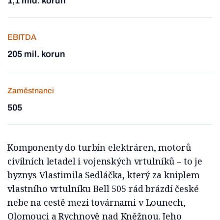
1,1 mld. korun
EBITDA
205 mil. korun
Zaměstnanci
505
Komponenty do turbín elektráren, motorů
civilních letadel i vojenských vrtulníků – to je
byznys Vlastimila Sedláčka, který za kniplem
vlastního vrtulníku Bell 505 rád brázdí české
nebe na cestě mezi továrnami v Lounech,
Olomouci a Rychnově nad Kněžnou. Jeho