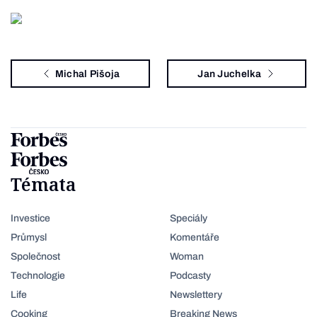
Michal Pišoja
Jan Juchelka
Témata
Investice
Speciály
Průmysl
Komentáře
Společnost
Woman
Technologie
Podcasty
Life
Newslettery
Cooking
Breaking News