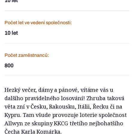
10 let
Počet let ve vedení společnosti:
10 let
Počet zaměstnanců:
800
Hezký večer, dámy a pánové, vítáme vás u
dalšího pravidelného losování! Zhruba taková
věta zní v Česku, Rakousku, Itálii, Řecku či na
Kypru. Tam všude provozuje loterie společnost
Allwyn ze skupiny KKCG třetího nejbohatšího
Čecha Karla Komárka.