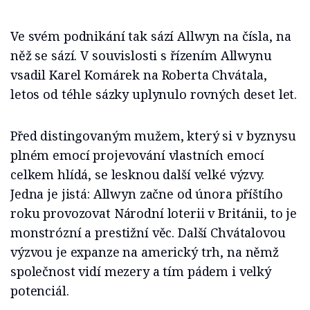
Ve svém podnikání tak sází Allwyn na čísla, na
něž se sází. V souvislosti s řízením Allwynu
vsadil Karel Komárek na Roberta Chvátala,
letos od téhle sázky uplynulo rovných deset let.
Před distingovaným mužem, který si v byznysu
plném emocí projevování vlastních emocí
celkem hlídá, se lesknou další velké výzvy.
Jedna je jistá: Allwyn začne od února příštího
roku provozovat Národní loterii v Británii, to je
monstrózní a prestižní věc. Další Chvátalovou
výzvou je expanze na americký trh, na němž
společnost vidí mezery a tím pádem i velký
potenciál.