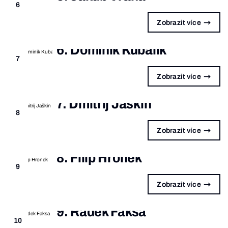
6
Zobrazit více
6. Dominik Kubalík
7
Zobrazit více
7. Dmitrij Jaškin
8
Zobrazit více
8. Filip Hronek
9
Zobrazit více
9. Radek Faksa
10