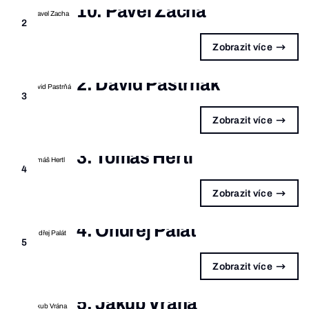
10. Pavel Zacha
2
Zobrazit více
2. David Pastrňák
3
Zobrazit více
3. Tomáš Hertl
4
Zobrazit více
4. Ondřej Palát
5
Zobrazit více
5. Jakub Vrána