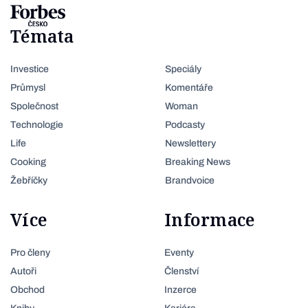
Témata
Investice
Speciály
Průmysl
Komentáře
Společnost
Woman
Technologie
Podcasty
Life
Newslettery
Cooking
Breaking News
Žebříčky
Brandvoice
Více
Informace
Pro členy
Eventy
Autoři
Členství
Obchod
Inzerce