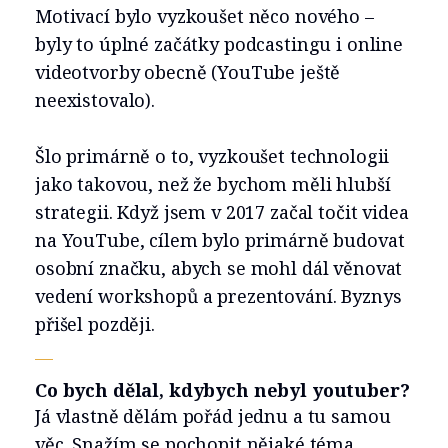
Motivací bylo vyzkoušet něco nového –
byly to úplné začátky podcastingu i online
videotvorby obecně (YouTube ještě
neexistovalo).
Šlo primárně o to, vyzkoušet technologii
jako takovou, než že bychom měli hlubší
strategii. Když jsem v 2017 začal točit videa
na YouTube, cílem bylo primárně budovat
osobní značku, abych se mohl dál věnovat
vedení workshopů a prezentování. Byznys
přišel později.
—
Co bych dělal, kdybych nebyl youtuber?
Já vlastně dělám pořád jednu a tu samou
věc. Snažím se pochopit nějaké téma