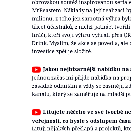
obrovskou soutěž inspirovanou seriá
MrBeastem. Náklady na její realizaci b
milionu, z toho jen samotná výhra byl
třicet účastníků, z nichž patnáct tvořil
hráči, kteří svoji výhru vyhráli přes Q
Drink. Myslím, že akce se povedla, ale 
investice zpět je složité.
Jakou nejbizarnější nabídku na 
Jednou začas mi přijde nabídka na pro
zásadně odmítám a vždy se zasměji, kd
kanálu, který se zaměřuje na mladší p
Litujete něčeho ve své tvorbě n
veřejnosti, co byste s odstupem času
Lituji nějakých přešlapů a projektů, k