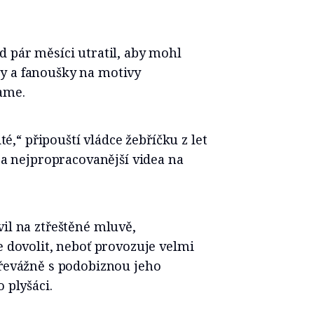
d pár měsíci utratil, aby mohl
y a fanoušky na motivy
ame.
té,“ připouští vládce žebříčku z let
í a nejpropracovanější videa na
il na ztřeštěné mluvě,
e dovolit, neboť provozuje velmi
převážně s podobiznou jeho
 plyšáci.