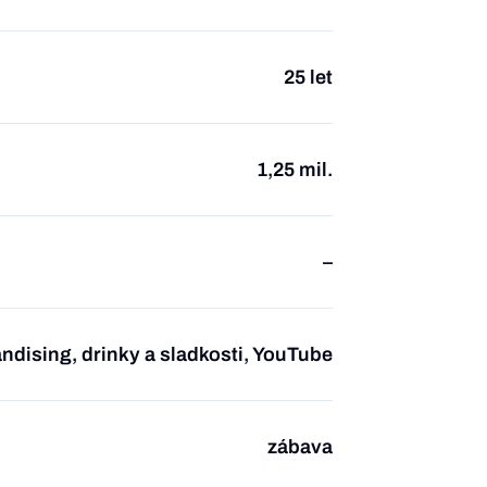
25 let
1,25 mil.
–
dising, drinky a sladkosti, YouTube
zábava