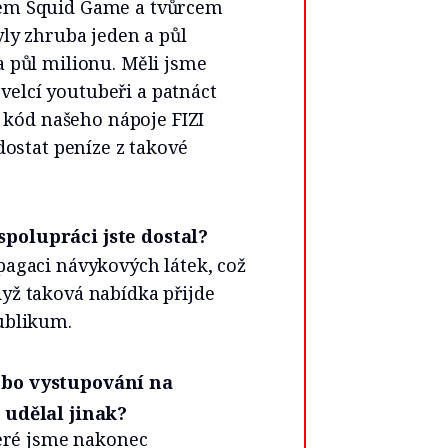
lem Squid Game a tvůrcem
yly zhruba jeden a půl
a půl milionu. Měli jsme
i velcí youtubeři a patnáct
R kód našeho nápoje FIZI
dostat peníze z takové
spolupráci jste dostal?
pagaci návykových látek, což
yž taková nabídka přijde
ublikum.
ebo vystupování na
 udělal jinak?
teré jsme nakonec