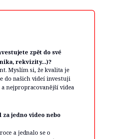
nvestujete zpět do své
nika, rekvizity…)?
t. Myslím si, že kvalita je
do našich videí investuji
 a nejpropracovanější videa
il za jedno video nebo
roce a jednalo se o