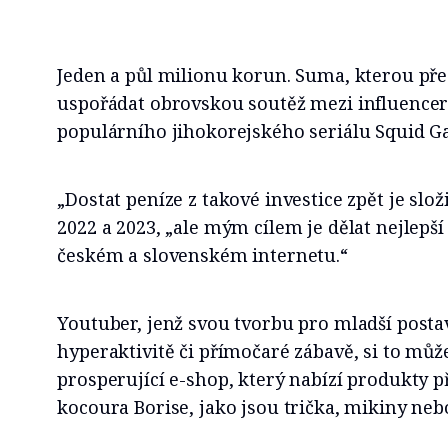
Jeden a půl milionu korun. Suma, kterou pře
uspořádat obrovskou soutěž mezi influencer
populárního jihokorejského seriálu Squid G
„Dostat peníze z takové investice zpět je složi
2022 a 2023, „ale mým cílem je dělat nejlepš
českém a slovenském internetu.“
Youtuber, jenž svou tvorbu pro mladší postav
hyperaktivitě či přímočaré zábavě, si to můž
prosperující e-shop, který nabízí produkty 
kocoura Borise, jako jsou trička, mikiny nebo