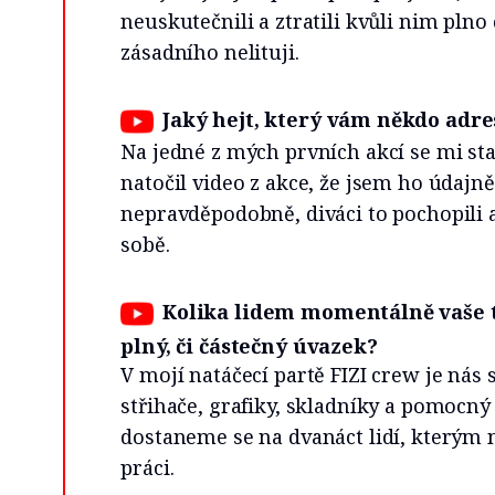
neuskutečnili a ztratili kvůli nim plno 
zásadního nelituji.
Jaký hejt, který vám někdo adre
Na jedné z mých prvních akcí se mi stalo
natočil video z akce, že jsem ho údajn
nepravděpodobně, diváci to pochopili a
sobě.
Kolika lidem momentálně vaše t
plný, či částečný úvazek?
V mojí natáčecí partě FIZI crew je nás
střihače, grafiky, skladníky a pomocn
dostaneme se na dvanáct lidí, kterým n
práci.