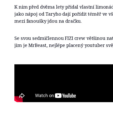
K nim před dvěma lety přidal vlastní limoná
jako nápoj od Taryho dají pořídit téměř ve v
mezi fanoušky jdou na dračku.
Se svou sedmičlennou FIZI crew většinou nat
jim je MrBeast, nejlépe placený youtuber svě