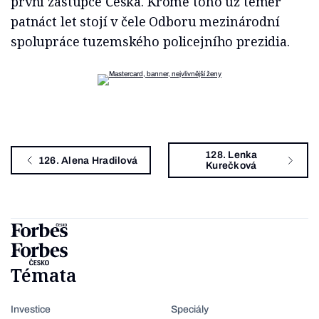
první zástupce Česka. Kromě toho už téměř
patnáct let stojí v čele Odboru mezinárodní
spolupráce tuzemského policejního prezidia.
128. Lenka
126. Alena Hradilová
Kurečková
Témata
Investice
Speciály