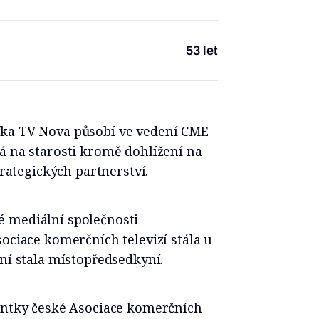
53 let
fka TV Nova působí ve vedení CME
á na starosti kromě dohlížení na
trategických partnerství.
 mediální společnosti
ociace komerčních televizí stála u
ní stala místopředsedkyní.
dentky české Asociace komerčních