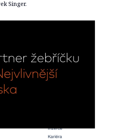
rek Singer.
 Helena Horská
49. Eva Poláchová
Informace
Eventy
Členství
Inzerce
Kariéra