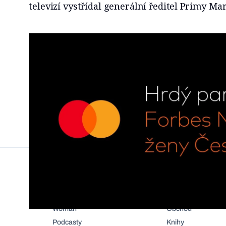
televizí vystřídal generální ředitel Primy Ma
47.
Více
Speciály
Pro členy
Komentáře
Autoři
Woman
Obchod
Podcasty
Knihy