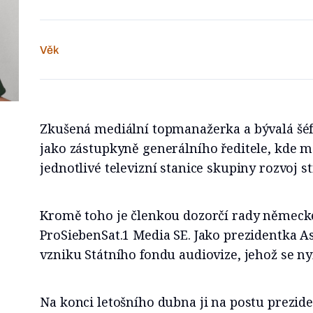
Věk
Zkušená mediální topmanažerka a bývalá šé
jako zástupkyně generálního ředitele, kde m
jednotlivé televizní stanice skupiny rozvoj s
Kromě toho je členkou dozorčí rady německé
ProSiebenSat.1 Media SE. Jako prezidentka As
vzniku Státního fondu audiovize, jehož se ny
Na konci letošního dubna ji na postu prezi