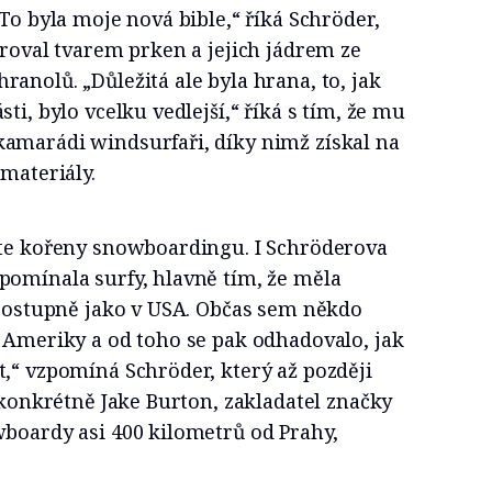
„To byla moje nová bible,“ říká Schröder,
iroval tvarem prken a jejich jádrem ze
anolů. „Důležitá ale byla hrana, to, jak
ti, bylo vcelku vedlejší,“ říká s tím, že mu
amarádi windsurfaři, díky nimž získal na
 materiály.
jte kořeny snowboardingu. I Schröderova
pomínala surfy, hlavně tím, že měla
 postupně jako v USA. Občas sem někdo
 Ameriky a od toho se pak odhadovalo, jak
,“ vzpomíná Schröder, který až později
, konkrétně Jake Burton, zakladatel značky
wboardy asi 400 kilometrů od Prahy,