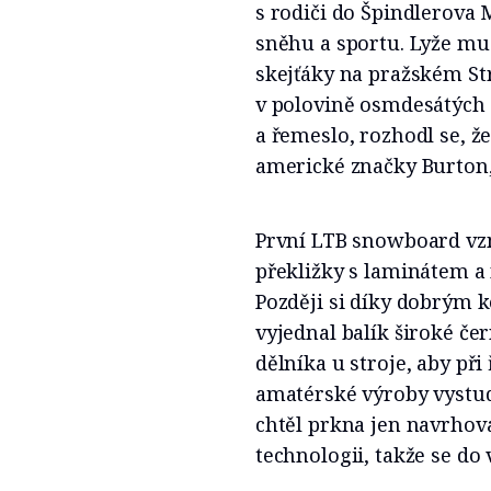
s rodiči do Špindlerova 
sněhu a sportu. Lyže mu p
skejťáky na pražském St
v polovině osmdesátých l
a řemeslo, rozhodl se, že
americké značky Burton,
První LTB snowboard vzni
překližky s laminátem a n
Později si díky dobrým
vyjednal balík široké če
dělníka u stroje, aby při
amatérské výroby vystud
chtěl prkna jen navrhov
technologii, takže se do