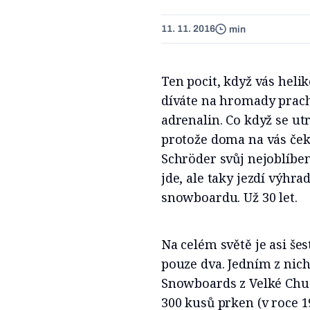
11. 11. 2016
min
Ten pocit, když vás heli
díváte na hromady prach
adrenalin. Co když se ut
protože doma na vás čeká
Schröder svůj nejoblíben
jde, ale taky jezdí výh
snowboardu. Už 30 let.
Na celém světě je asi še
pouze dva. Jedním z nic
Snowboards z Velké Chu
300 kusů prken (v roce 1