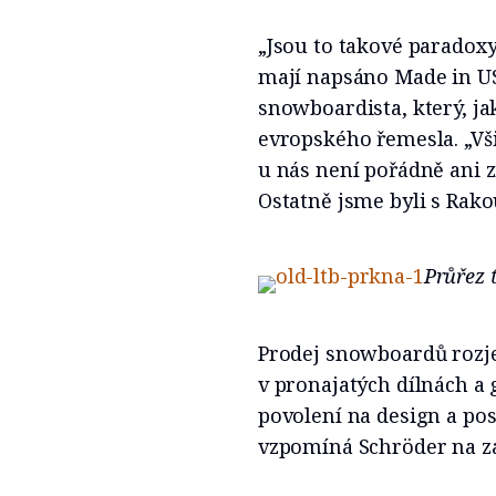
„Jsou to takové paradoxy.
mají napsáno Made in USA
snowboardista, který, ja
evropského řemesla. „Vši
u nás není pořádně ani zi
Ostatně jsme byli s Rako
Průřez 
Prodej snowboardů rozjel
v pronajatých dílnách a
povolení na design a pos
vzpomíná Schröder na za