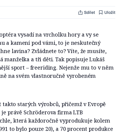
Sdílet
Uložit
koptéra vysadí na vrcholku hory a vy se
u a kamení pod vámi, to je neskutečný
rhne lavina? Zvládnete to? Víte, že musíte,
 manželka a tři děti. Tak popisuje Lukáš
ější sport
–
freeriding. Nejenže mu to v něm
radně na svém vlastnoručně vyrobeném
st takto starých výrobců, přičemž v Evropě
h je právě Schröderova firma LTB
chle, která každoročně vyprodukuje kolem
991 to bylo pouze 20), a 70 procent produkce