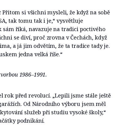
 Přitom si všichni mysleli, že když na sobě
, tak tomu tak i je,“ vysvětluje
k sám říká, navazuje na tradici poctivého
chni se diví, proč zrovna v Čechách, když
ma, a já jim odvětím, že ta tradice tady je.
uskem jedna velká říše.“
tvorbou 1986–1991.
 rok před revolucí. „Lepili jsme stále ještě
 garážích. Od Národního výboru jsem měl
kytování služeb při studiu vysoké školy,“
čátky podnikání.