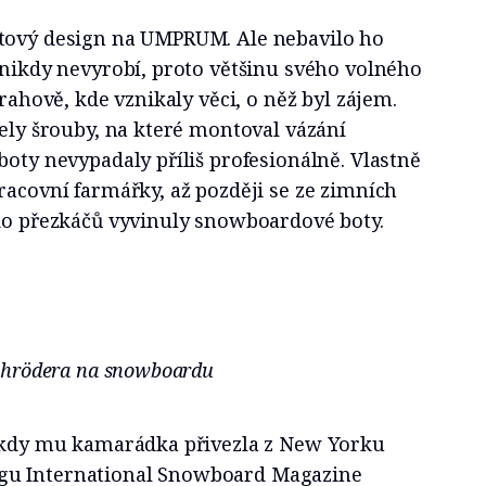
tový design na UMPRUM. Ale nebavilo ho
 nikdy nevyrobí, proto většinu svého volného
trahově, kde vznikaly věci, o něž byl zájem.
čely šrouby, na které montoval vázání
boty nevypadaly příliš profesionálně. Vlastně
racovní farmářky, až později se ze zimních
 do přezkáčů vyvinuly snowboardové boty.
Schrödera na snowboardu
, kdy mu kamarádka přivezla z New Yorku
gu International Snowboard Magazine