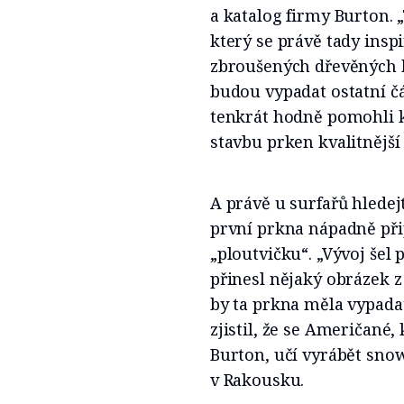
a katalog firmy Burton. 
který se právě tady insp
zbroušených dřevěných hr
budou vypadat ostatní čás
tenkrát hodně pomohli k
stavbu prken kvalitnější
A právě u surfařů hlede
první prkna nápadně při
„ploutvičku“. „Vývoj šel
přinesl nějaký obrázek z
by ta prkna měla vypadat
zjistil, že se Američané
Burton, učí vyrábět sno
v Rakousku.