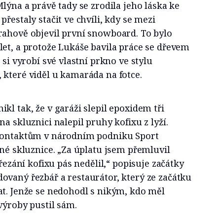
Mlýna a právě tady se zrodila jeho láska ke
řestaly stačit ve chvíli, kdy se mezi
rahově objevil první snowboard. To bylo
et, a protože Lukáše bavila práce se dřevem
 si vyrobí své vlastní prkno ve stylu
 které viděl u kamaráda na fotce.
kl tak, že v garáži slepil epoxidem tři
a skluznici nalepil pruhy kofixu z lyží.
 kontaktům v národním podniku Sport
rné skluznice. „Za úplatu jsem přemluvil
 řezání kofixu pás nedělil,“ popisuje začátky
ovaný řezbář a restaurátor, který ze začátku
at. Jenže se nedohodl s nikým, kdo měl
 výroby pustil sám.