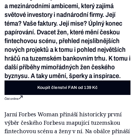
a mezinárodními ambicemi, který zajímá
světové investory i nadnárodní firmy. Její
téma? Vaše faktury. Její mise? Úplný konec
papírování. Dvacet žen, které mění českou
fintechovou scénu, přehled nejslibnějších
nových projektů a k tomu i pohled největších
hráčů na tuzemském bankovním trhu. K tomu i
další příběhy mimořádných žen českého
byznysu. A taky umění, šperky a inspirace.
Koupit členství FAN od 139 Kč
Číst online
Jarní Forbes Woman přináší historicky první
výběr českého Forbesu mapující tuzemskou
fintechovou scénu a ženy v ní. Na obálce přináší