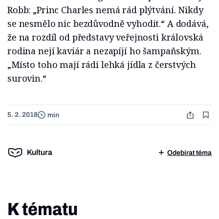
Robb: „Princ Charles nemá rád plýtvání. Nikdy
se nesmělo nic bezdůvodně vyhodit.“ A dodává,
že na rozdíl od představy veřejnosti královská
rodina nejí kaviár a nezapíjí ho šampaňským.
„Místo toho mají rádi lehká jídla z čerstvých
surovin.“
5. 2. 2018
min
Kultura
Odebírat téma
K tématu