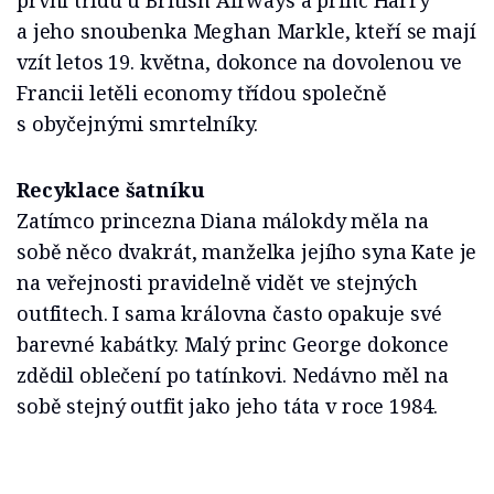
první třídu u British Airways a princ Harry
a jeho snoubenka Meghan Markle, kteří se mají
vzít letos 19. května, dokonce na dovolenou ve
Francii letěli economy třídou společně
s obyčejnými smrtelníky.
Recyklace šatníku
Zatímco princezna Diana málokdy měla na
sobě něco dvakrát, manželka jejího syna Kate je
na veřejnosti pravidelně vidět ve stejných
outfitech. I sama královna často opakuje své
barevné kabátky. Malý princ George dokonce
zdědil oblečení po tatínkovi. Nedávno měl na
sobě stejný outfit jako jeho táta v roce 1984.