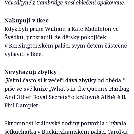
Vévodkyně z Cambridge nosí oblečení opakovaně.
Nakupují v Ikee
Když byli princ William a Kate Middleton ve
Švédku, prozradili, že dětský pokojíček
v Kensingtonském paláci svým dětem částečně
vybavili v Ikee.
Nevyhazují zbytky
„Velmi často si k večeři dává zbytky od oběda,“
píše ve své knize „What’s in the Queen’s Hanbag
And Other Royal Secrets“ o královně Alžbětě II.
Phil Dampier.
Skromnost královské rodiny potvrdila i bývalá
šéfkuchařka v Buckinghamském paláci Carolyn