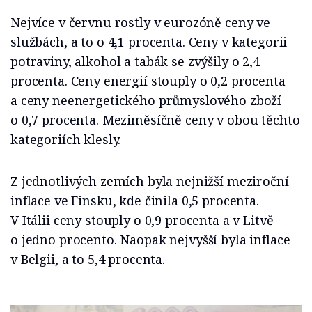
Nejvíce v červnu rostly v eurozóně ceny ve
službách, a to o 4,1 procenta. Ceny v kategorii
potraviny, alkohol a tabák se zvýšily o 2,4
procenta. Ceny energií stouply o 0,2 procenta
a ceny neenergetického průmyslového zboží
o 0,7 procenta. Meziměsíčně ceny v obou těchto
kategoriích klesly.
Z jednotlivých zemích byla nejnižší meziroční
inflace ve Finsku, kde činila 0,5 procenta.
V Itálii ceny stouply o 0,9 procenta a v Litvě
o jedno procento. Naopak nejvyšší byla inflace
v Belgii, a to 5,4 procenta.