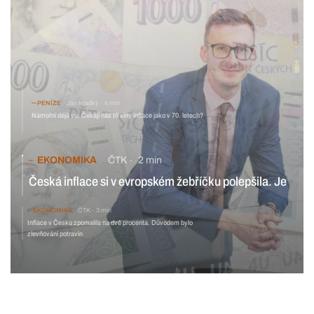
PENÍZE
Ján Hladký
4 min
Námořní déjà vu. Čekají nás tři vlny inflace jako v 70. letech?
EKONOMIKA
ČTK
2 min
Česká inflace si v evropském žebříčku polepšila. Je
třiadvacátá nejvyšší
EKONOMIKA
ČTK
3 min
Inflace v Česku zpomalila na dvě procenta. Důvodem bylo
zlevňování potravin