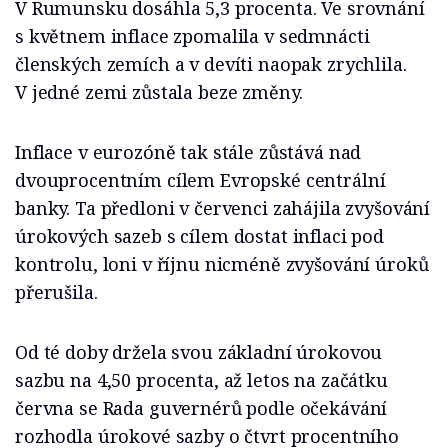
V Rumunsku dosáhla 5,3 procenta. Ve srovnání
s květnem inflace zpomalila v sedmnácti
členských zemích a v devíti naopak zrychlila.
V jedné zemi zůstala beze změny.
Inflace v eurozóně tak stále zůstává nad
dvouprocentním cílem Evropské centrální
banky. Ta předloni v červenci zahájila zvyšování
úrokových sazeb s cílem dostat inflaci pod
kontrolu, loni v říjnu nicméně zvyšování úroků
přerušila.
Od té doby držela svou základní úrokovou
sazbu na 4,50 procenta, až letos na začátku
června se Rada guvernérů podle očekávání
rozhodla úrokové sazby o čtvrt procentního