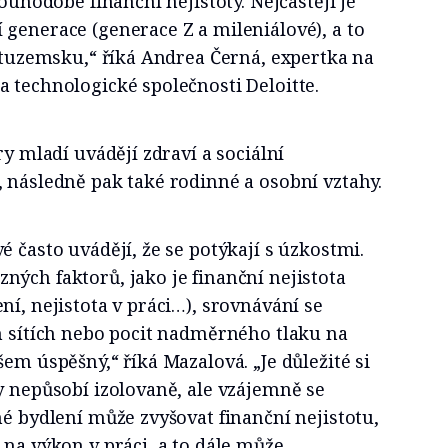
louhodobé finanční nejistoty. Nejčastěji je
generace (generace Z a mileniálové), a to
v tuzemsku,“ říká Andrea Černá, expertka na
 technologické společnosti Deloitte.
ry mladí uvádějí zdraví a sociální
 následně pak také rodinné a osobní vztahy.
é často uvádějí, že se potýkají s úzkostmi.
ých faktorů, jako je finanční nejistota
ní, nejistota v práci…), srovnávání se
h sítích nebo pocit nadměrného tlaku na
em úspěšný,“ říká Mazalová. „Je důležité si
y nepůsobí izolovaně, ale vzájemně se
hé bydlení může zvyšovat finanční nejistotu,
 na výkon v práci, a to dále může