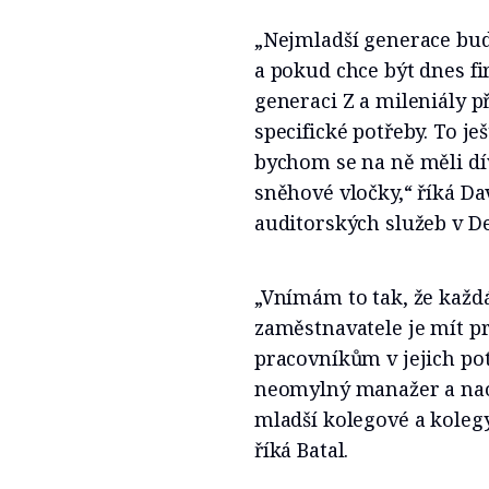
„Nejmladší generace bu
a pokud chce být dnes f
generaci Z a mileniály př
specifické potřeby. To je
bychom se na ně měli dív
sněhové vločky,“ říká Da
auditorských služeb v De
„Vnímám to tak, že každ
zaměstnavatele je mít pr
pracovníkům v jejich pot
neomylný manažer a nao
mladší kolegové a kolegy
říká Batal.