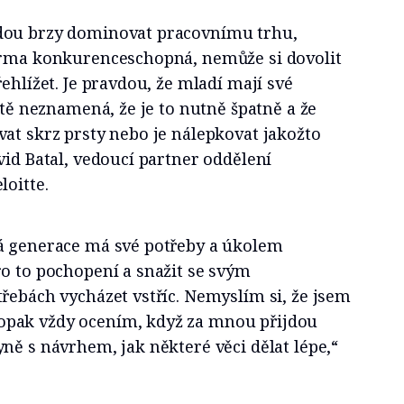
dou brzy dominovat pracovnímu trhu,
irma konkurenceschopná, nemůže si dovolit
ehlížet. Je pravdou, že mladí mají své
ště neznamená, že je to nutně špatně a že
at skrz prsty nebo je nálepkovat jakožto
vid Batal, vedoucí partner oddělení
loitte.
á generace má své potřeby a úkolem
o to pochopení a snažit se svým
řebách vycházet vstříc. Nemyslím si, že jsem
pak vždy ocením, když za mnou přijdou
ně s návrhem, jak některé věci dělat lépe,“