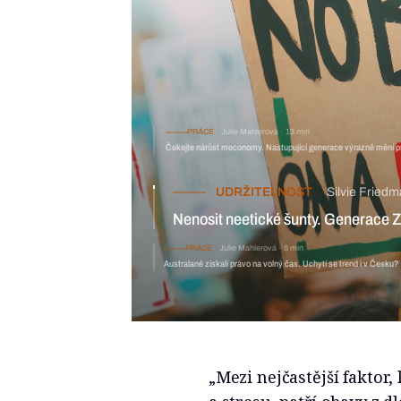
PRÁCE
Julie Mahlerová
13 min
Čekejte nárůst meconomy. Nastupující generace výrazně mění pr
UDRŽITELNOST
Silvie Fried
Nenosit neetické šunty. Generace Z
PRÁCE
Julie Mahlerová
8 min
Australané získali právo na volný čas. Uchytí se trend i v Česku?
„Mezi nejčastější faktor