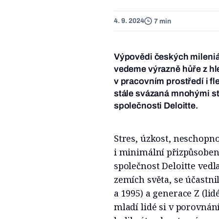
4. 9. 2024
7 min
Výpovědi českých mileniál
vedeme výrazně hůře z hl
v pracovním prostředí i fl
stále svázaná mnohými st
společnosti Deloitte.
Stres, úzkost, neschopn
i minimální přizpůsoben
společnost Deloitte vedl
zemích světa, se účastni
a 1995) a generace Z (lid
mladí lidé si v porovnán