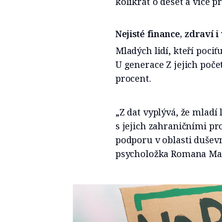
kolikrát o deset a více p
Nejisté finance, zdraví i
Mladých lidí, kteří pociťu
U generace Z jejich poče
procent.
„Z dat vyplývá, že mladí 
s jejich zahraničními pr
podporu v oblasti dušev
psycholožka Romana Ma