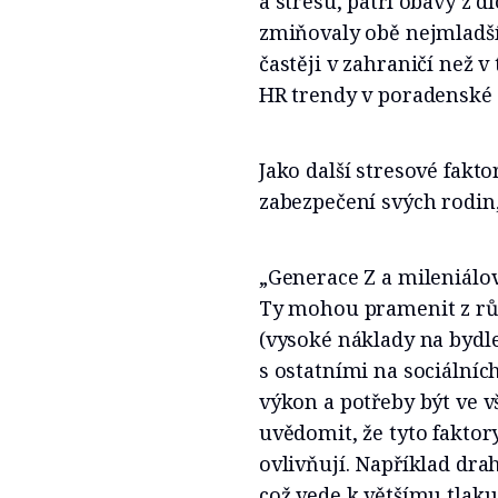
a stresu, patří obavy z d
zmiňovaly obě nejmladší 
častěji v zahraničí než 
HR trendy v poradenské a
Jako další stresové fakto
zabezpečení svých rodin,
„Generace Z a mileniálov
Ty mohou pramenit z různ
(vysoké náklady na bydle
s ostatními na sociálníc
výkon a potřeby být ve vš
uvědomit, že tyto faktor
ovlivňují. Například dra
což vede k většímu tlaku