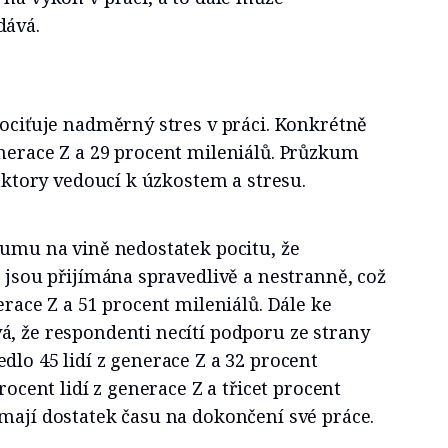
dává.
pociťuje nadměrný stres v práci. Konkrétně
enerace Z a 29 procent mileniálů. Průzkum
faktory vedoucí k úzkostem a stresu.
kumu na vině nedostatek pocitu, že
i jsou přijímána spravedlivě a nestranně, což
erace Z a 51 procent mileniálů. Dále ke
á, že respondenti necítí podporu ze strany
dlo 45 lidí z generace Z a 32 procent
procent lidí z generace Z a třicet procent
mají dostatek času na dokončení své práce.