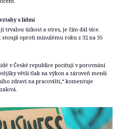
rocent.
 vztahy s lidmi
jí trvalou úzkost a stres, je čím dál více.
t stoupl oproti minulému roku z 32 na 35
lidé v České republice pociťují v porovnání
otějšky větší tlak na výkon a zároveň menší
ního zdraví na pracovišti,“ komentuje
zalová.