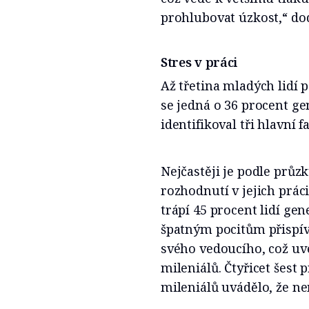
prohlubovat úzkost,“ do
Stres v práci
Až třetina mladých lidí 
se jedná o 36 procent g
identifikoval tři hlavní 
Nejčastěji je podle průz
rozhodnutí v jejich prác
trápí 45 procent lidí gen
špatným pocitům přispív
svého vedoucího, což uve
mileniálů. Čtyřicet šest 
mileniálů uvádělo, že ne