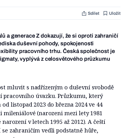
Sdílet
Uložit
ů a generace Z dokazují, že si oproti zahraničí
ediska duševní pohody, spokojenosti
exibility pracovního trhu. Česká společnost je
igmaty, vyplývá z celosvětového průzkumu
ost mluvit s nadřízeným o duševní svobodě
í pracovního úvazku. Průzkumu, který
a od listopad 2023 do března 2024 ve 44
li mileniálové (narozeni mezi lety 1981
é narození v letech 1995 až 2012). A čeští
í se zahraničím vedli podstatně hůře,