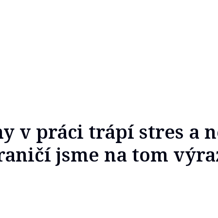
 v práci trápí stres a n
raničí jsme na tom výr