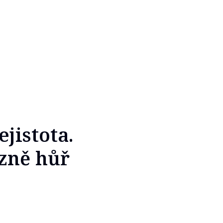
ejistota.
azně hůř