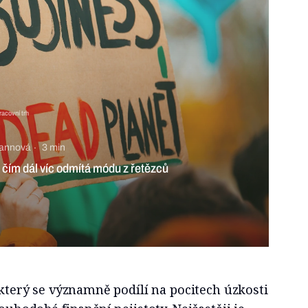
acovní trh
mannová
3 min
 čím dál víc odmítá módu z řetězců
, který se významně podílí na pocitech úzkosti