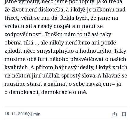
jsme vyrostly, něco jsme pochopily. Jako třeba
že život není diskotéka, a i když je někomu nad
třicet, věřit se mu dá. Řekla bych, že jsme na
vrcholu sil a ready dospět a ujmout se
zodpovědnosti. Trošku nám to už asi taky
oběma tiká…, ale nikdy není brzo ani pozdě
zplodit něco smysluplnýho a hodnotnýho. Taky
musíme obě furt někoho přesvědčovat o našich
kvalitách. A přitom hájit svý ideály, i když z nich
už někteří jiní udělali sprostý slova. A hlavně se
musíme starat a zajímat o sebe navzájem – já
o demokracii, demokracie o mě.
15. 11. 2019
min