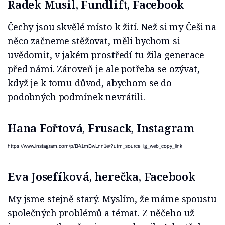
Radek Musil, Fundlift, Facebook
Čechy jsou skvělé místo k žití. Než si my Češi na
něco začneme stěžovat, měli bychom si
uvědomit, v jakém prostředí tu žila generace
před námi. Zároveň je ale potřeba se ozývat,
když je k tomu důvod, abychom se do
podobných podmínek nevrátili.
Hana Fořtová, Frusack, Instagram
https://www.instagram.com/p/B41mBwLnn1e/?utm_source=ig_web_copy_link
Eva Josefíková, herečka, Facebook
My jsme stejně starý. Myslím, že máme spoustu
společných problémů a témat. Z něčeho už