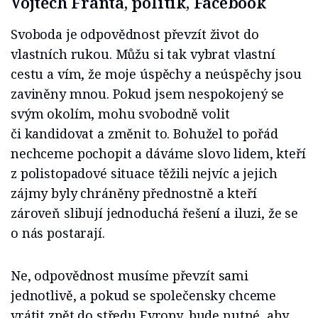
Vojtěch Franta, politik, Facebook
Svoboda je odpovědnost převzít život do
vlastních rukou. Můžu si tak vybrat vlastní
cestu a vím, že moje úspěchy a neúspěchy jsou
zaviněny mnou. Pokud jsem nespokojený se
svým okolím, mohu svobodně volit
či kandidovat a změnit to. Bohužel to pořád
nechceme pochopit a dáváme slovo lidem, kteří
z polistopadové situace těžili nejvíc a jejich
zájmy byly chráněny přednostně a kteří
zároveň slibují jednoduchá řešení a iluzi, že se
o nás postarají.
Ne, odpovědnost musíme převzít sami
jednotlivě, a pokud se společensky chceme
vrátit zpět do středu Evropy, bude nutné, aby