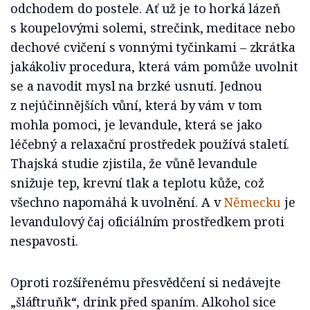
odchodem do postele. Ať už je to horká lázeň
s koupelovými solemi, strečink, meditace nebo
dechové cvičení s vonnými tyčinkami – zkrátka
jakákoliv procedura, která vám pomůže uvolnit
se a navodit mysl na brzké usnutí. Jednou
z nejúčinnějších vůní, která by vám v tom
mohla pomoci, je levandule, která se jako
léčebný a relaxační prostředek používá staletí.
Thajská studie zjistila, že vůně levandule
snižuje tep, krevní tlak a teplotu kůže, což
všechno napomáhá k uvolnění. A v
Německu
je
levandulový čaj oficiálním prostředkem proti
nespavosti.
Oproti rozšířenému přesvědčení si nedávejte
„šláftruňk“, drink před spaním. Alkohol sice