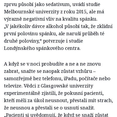
zprvu působí jako sedativum, uvádí studie
Melbournské univerzity z roku 2015, ale má
výrazně negativní vliv na kvalitu spánku.
„V jakékoliv dávce alkohol působí tak, že zklidní
první polovinu spánku, ale naruší průběh té
druhé poloviny,“ potvrzuje i studie
Londýnského spánkového centra.
A když se v noci probudíte a ne a ne znovu
zabrat, snažte se naopak zůstat vzhůru –
samozřejmě bez telefonu, iPadu, počítače nebo
televize. Vědci z Glasgowské univerzity
experimentálně zjistili, že pokusní pacienti,
kteří měli za úkol neusnout, přestali mít strach,
že neusnou a přestali se o usnutí snažit.
„Pacienti si uvědomují, že když se snaží zůstat