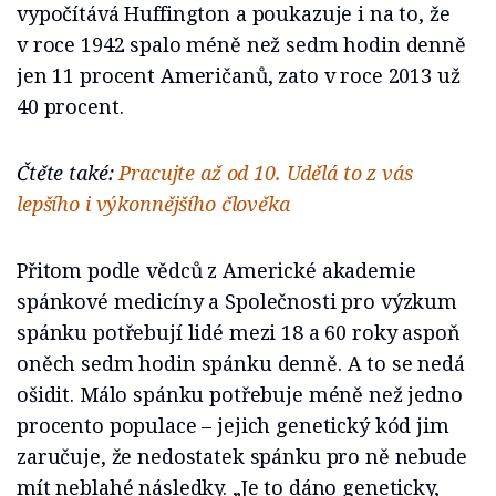
vypočítává Huffington a poukazuje i na to, že
v roce 1942 spalo méně než sedm hodin denně
jen 11 procent Američanů, zato v roce 2013 už
40 procent.
Čtěte také:
Pracujte až od 10. Udělá to z vás
lepšího i výkonnějšího člověka
Přitom podle vědců z Americké akademie
spánkové medicíny a Společnosti pro výzkum
spánku potřebují lidé mezi 18 a 60 roky aspoň
oněch sedm hodin spánku denně. A to se nedá
ošidit. Málo spánku potřebuje méně než jedno
procento populace – jejich genetický kód jim
zaručuje, že nedostatek spánku pro ně nebude
mít neblahé následky. „Je to dáno geneticky,