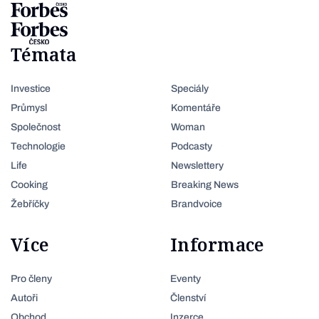
Témata
Investice
Speciály
Průmysl
Komentáře
Společnost
Woman
Technologie
Podcasty
Life
Newslettery
Cooking
Breaking News
Žebříčky
Brandvoice
Více
Informace
Pro členy
Eventy
Autoři
Členství
Obchod
Inzerce