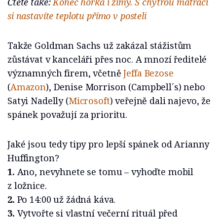
Čtěte také:
Konec horka i zimy. S chytrou matrací
si nastavíte teplotu přímo v posteli
Takže Goldman Sachs už zakázal stážistům
zůstávat v kanceláři přes noc. A mnozí ředitelé
významných firem, včetně
Jeffa Bezose
(
Amazon
), Denise Morrison (Campbell´s) nebo
Satyi Nadelly (
Microsoft
) veřejně dali najevo, že
spánek považují za prioritu.
Jaké jsou tedy tipy pro lepší spánek od Arianny
Huffington?
1.
Ano, nevyhnete se tomu – vyhoďte mobil
z ložnice.
2.
Po 14:00 už žádná káva.
3.
Vytvořte si vlastní večerní rituál před