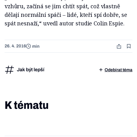
vzhůru, začíná se jim chtít spát, což vlastně
dělají normální spáči – lidé, kteří spí dobře, se
spát nesnaží,“ uvedl autor studie Colin Espie.
26. 4. 2016
min
Jak být lepší
Odebírat téma
K tématu