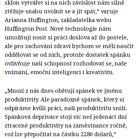
sklon vytvářet si na nich závislost nám silně
ztěžuje snahu uvolnit se a jít spát,“ varuje
Arianna Huffington, zakladatelka webu
Huffington Post. Nové technologie nám
umožňují nosit si práci doslova až do postele,
ale pro zachování zdraví bychom se měli naučit
oddělovat se od nich, protože dostatek spánku
ovlivňuje naši schopnost rozhodovat se, naše
vnímání, emoční inteligenci i kreativitu.
„Mnozí z nás dnes obětují spánek ve jménu
produktivity. Ale paradoxně spánek, který si
odpíráme kvůli práci, naši produktivitu sníží.
Spánková deprivace stojí víc než jedenáct dní
ztracené produktivity na zaměstnance ročně,
což lze přepočítat na částku 2280 dolarů,“