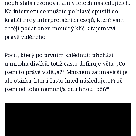
nepřestala rezonovat ani v letech následujících.
Na internetu se můžete po hlavě spustit do
králičí nory interpretačních esejů, které vám
chtějí podat onen moudrý klíč k tajemství
právě viděného.
Pocit, který po prvním zhlédnutí přichází
u mnoha diváků, totiž často definuje věta: „Co
jsem to právě viděl/a?“ Mnohem zajímavější je
ale otázka, která často hned následuje: „Proč
jsem od toho nemohl/a odtrhnout oči?“