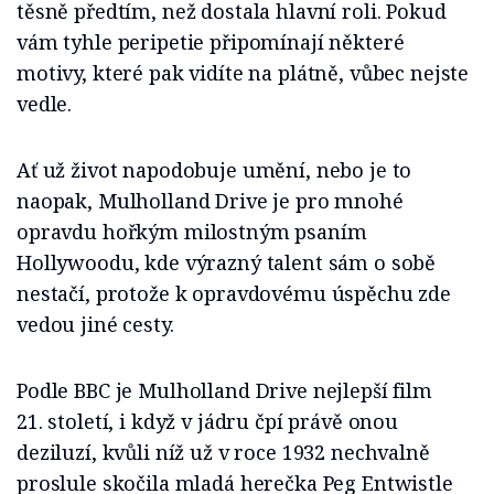
těsně předtím, než dostala hlavní roli. Pokud
vám tyhle peripetie připomínají některé
motivy, které pak vidíte na plátně, vůbec nejste
vedle.
Ať už život napodobuje umění, nebo je to
naopak, Mulholland Drive je pro mnohé
opravdu hořkým milostným psaním
Hollywoodu, kde výrazný talent sám o sobě
nestačí, protože k opravdovému úspěchu zde
vedou jiné cesty.
Podle BBC je Mulholland Drive nejlepší film
21. století, i když v jádru čpí právě onou
deziluzí, kvůli níž už v roce 1932 nechvalně
proslule skočila mladá herečka Peg Entwistle