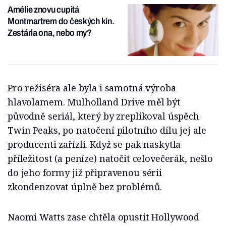
Amélie znovu cupitá
Montmartrem do českých kin.
Zestárla ona, nebo my?
Pro režiséra ale byla i samotná výroba
hlavolamem. Mulholland Drive měl být
původně seriál, který by zreplikoval úspěch
Twin Peaks, po natočení pilotního dílu jej ale
producenti zařízli. Když se pak naskytla
příležitost (a peníze) natočit celovečerák, nešlo
do jeho formy již připravenou sérii
zkondenzovat úplně bez problémů.
Naomi Watts zase chtěla opustit Hollywood