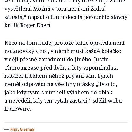
že tím objasníte záhadu. Tady neexistuje žádné
vysvětlení. Možná v tom není ani žádná
záhada,“ napsal o filmu docela poťouchle slavný
kritik Roger Ebert.
Něco na tom bude, protože tohle opravdu není
nolanovský stroj, v němž musí každé kolečko
v ději přesně zapadnout do jiného. Justin
Theroux zase před dvěma lety vzpomínal na
natáčení, během něhož prý ani sám Lynch
neměl odpovědi na všechny otázky. „Bylo to,
jako kdybyste s ním jeli výtahem do oblak
a nevěděli, kdy ten výtah zastaví,“ sdělil webu
IndieWire.
Filmy & seriály