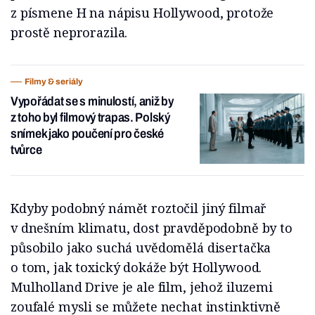
z písmene H na nápisu Hollywood, protože
prostě neprorazila.
Filmy & seriály
Vypořádat se s minulostí, aniž by
z toho byl filmový trapas. Polský
snímek jako poučení pro české
tvůrce
Kdyby podobný námět roztočil jiný filmař
v dnešním klimatu, dost pravděpodobně by to
působilo jako suchá uvědomělá disertačka
o tom, jak toxický dokáže být Hollywood.
Mulholland Drive je ale film, jehož iluzemi
zoufalé mysli se můžete nechat instinktivně