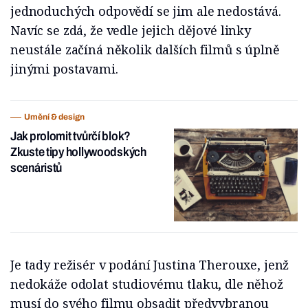
jednoduchých odpovědí se jim ale nedostává.
Navíc se zdá, že vedle jejich dějové linky
neustále začíná několik dalších filmů s úplně
jinými postavami.
Umění & design
Jak prolomit tvůrčí blok?
Zkuste tipy hollywoodských
scenáristů
Je tady režisér v podání Justina Therouxe, jenž
nedokáže odolat studiovému tlaku, dle něhož
musí do svého filmu obsadit předvybranou