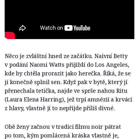
Něco je zvláštní hned ze začátku. Naivní Betty
v podání Naomi Watts přijíždí do Los Angeles,
kde by chtěla prorazit jako herečka. Říká, že se
jí konečně splnil sen. Když pak v bytě, který jí
přenechala tetička, najde ve sprše nahou Ritu
(Laura Elena Harring), jež trpí amnézií a krvácí
z hlavy, vlastně jí to nepřijde příliš divné.
Obě ženy začnou v tradici filmu noir pátrat
po tom, kým pomlácená kráska vlastně je,