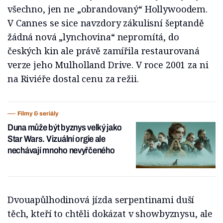
všechno, jen ne „obrandovaný“ Hollywoodem.
V Cannes se sice navzdory zákulisní šeptandě
žádná nová „lynchovina“ nepromítá, do
českých kin ale právě zamířila restaurovaná
verze jeho Mulholland Drive. V roce 2001 za ni
na Riviéře dostal cenu za režii.
Filmy & seriály
Duna může být byznys velký jako
Star Wars. Vizuální orgie ale
nechávají mnoho nevyřčeného
Dvouapůlhodinová jízda serpentinami duší
těch, kteří to chtěli dokázat v showbyznysu, ale